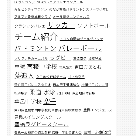
FCブリランテ
NBAジュニアバレエコンクール
みなとシティマラソン
めだか豊橋バドミントンスポーツ少年団
アルファ豊橋卓球クラブ
オール豊橋エンジェルス
サッカー
ソフトボール
クラシックバレエ
チーム紹介
トヨタ自動車ヴェルヴィッツ
バレーボール
バドミントン
ラグビー
ブリランテカーニバル
三遠南信
加藤晃成
南稜中学校
卓球
吉田方あとむ
吉永梨乃
夢追人
女子軟式野球チーム
寸止め空手
斎竹恭子バレエスタジオ
日本空手道濤誠会
松岡怜子バレエ団
柔道
水泳
松濤館流
沢口璃月
浜道地区体育館
空手
牟呂中学校
豊橋エンジェルス
第71回豊橋市内中学校総合体育大会軟式野球
豊橋スイミングスクール
豊橋ラグビースクール
豊橋一心館道場
豊橋一心館河合徳治郎杯 招待中学生柔道大会