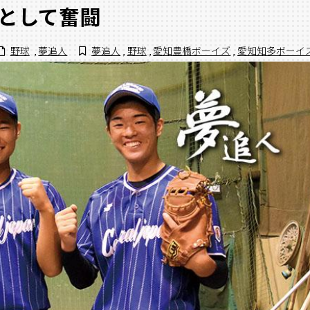
として奮闘
野球
,
夢追人
夢追人
,
野球
,
愛知豊橋ボーイズ
,
愛知知多ボーイ