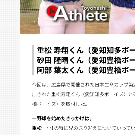
重松 寿翔くん（愛知知多ボ
砂田 隆晴くん（愛知豊橋ボ
阿部 葉太くん（愛知豊橋ボ
今回は、広島県で開催された日本生命カップ第
出された重松寿翔くん（愛知知多ボーイズ）と
橋ボーイズ）を取材した。
―野球を始めたきっかけは。
重松
：小1の時に兄の送り迎えについていって