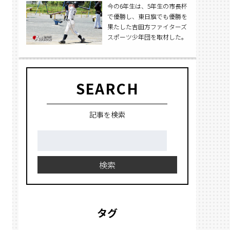
今の6年生は、5年生の市長杯
で優勝し、東日旗でも優勝を
果たした吉田方ファイターズ
スポーツ少年団を取材した。
SEARCH
記事を検索
検
索:
検索
タグ