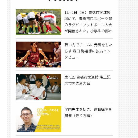
11月2日（日）豊橋市民球技
場にて、豊橋市民スポーツ祭
のラグビーフットボール大会
が開催された。小学生の部か
ら一般の部まであり、今回は
小学生の部を取材した。
若い力でチームに元気をもた
らす 森口 弥選手に独占イン
タビュー
第71回 豊橋市武道館 竣工記
念市内柔道大会
民内先生を招き、運動講座を
開催（走り方編）