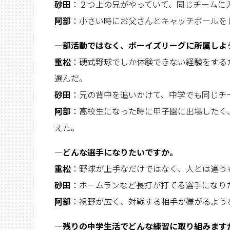
砂田
：２つ上の兄がやっていて、同じチームに
阿部
：小さい時にお父さんとキャッチボールを
―部活動ではなく、ボーイズリーグに所属しよ
重松
：硬式野球でしか体験できない経験をする
選んだ。
砂田
：兄の背中を追いかけて、中学でも同じチ
阿部
：高校生になった時に甲子園に出場したく
えた。
―どんな選手になりたいですか。
重松
：野球が上手なだけではなく、人とは違う
砂田
：ホームランなど長打が打てる選手になり
阿部
：視野が広く、対戦する相手が嫌がるよう
―残りの中学生活でどんな練習に取り組みます