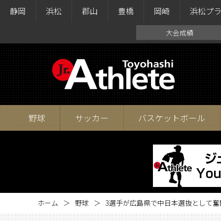
静岡
浜松
郡山
豊橋
岡崎
浜松プ
大会成績
野球
サッカー
バスケットボール
ホーム
野球
3選手が広島県で中日本選抜として奮