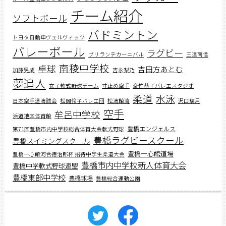
チーム紹介
ソフトボール
バドミントン
トヨタ自動車ヴェルヴィッツ
バレーボール
ラグビー
ブリランテカーニバル
三遠南信
南稜中学校
卓球
吉田方あとむ
加藤晃成
吉永梨乃
夢追人
女子軟式野球チーム
寸止め空手
斎竹恭子バレエスタジオ
柔道
水泳
日本空手道濤誠会
松岡怜子バレエ団
松濤館流
沢口璃月
空手
牟呂中学校
浜道地区体育館
豊橋エンジェルス
第71回豊橋市内中学校総合体育大会軟式野球
豊橋ラグビースクール
豊橋スイミングスクール
豊橋一心館道場
豊橋一心館河合徳治郎杯 招待中学生柔道大会
豊橋市内中学校新人体育大会
豊橋中学軟式野球連盟
豊橋東部中学校
豊橋球場
豊橋総合運動公園