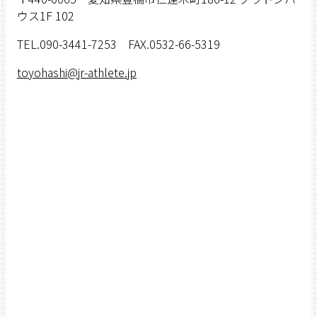
ウス1F 102
TEL.090-3441-7253 FAX.0532-66-5319
toyohashi@jr-athlete.jp