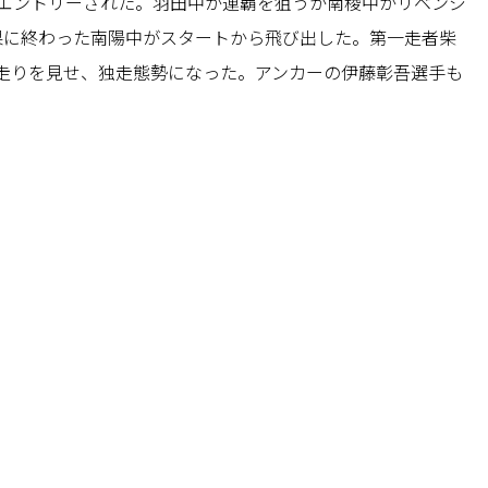
がエントリーされた。羽田中が連覇を狙うか南稜中がリベンジ
果に終わった南陽中がスタートから飛び出した。第一走者柴
走りを見せ、独走態勢になった。アンカーの伊藤彰吾選手も