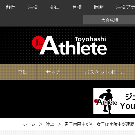
静岡
浜松
郡山
豊橋
岡崎
浜松プ
大会成績
野球
サッカー
バスケットボール
ホーム
陸上
男子南陽中がV 女子は南陵中が連覇