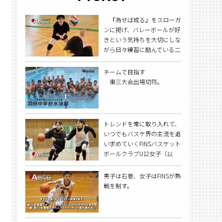
『為せば成る』をスローガ
ンに掲げ、バレーボールが好
きという気持ちを大切にしな
がら日々練習に励んでいる二
川中女子バレーボール部を取
材した。
チームで目指す
東三大会出場切符。
トレンドを常に取り入れて、
いつでもバスケ界の主流を追
い求めていくFINSバスケット
ボールクラブU12女子（以
下：FINS女子）を取材した。
男子は石巻、女子はFINSが熱
戦を制す。