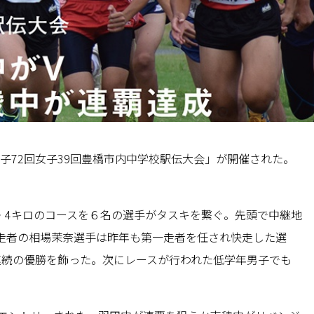
男子72回女子39回豊橋市内中学校駅伝大会」が開催された。
。
1・4キロのコースを６名の選手がタスキを繋ぐ。先頭で中継地
走者の相場茉奈選手は昨年も第一走者を任され快走した選
連続の優勝を飾った。次にレースが行われた低学年男子でも