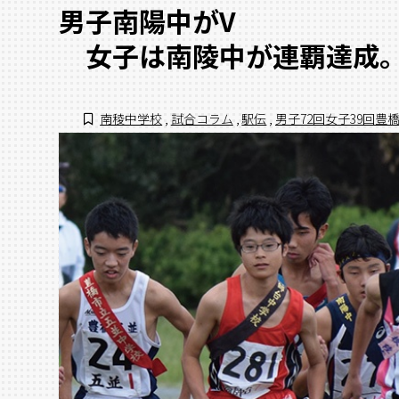
男子南陽中がV
女子は南陵中が連覇達成
南稜中学校
,
試合コラム
,
駅伝
,
男子72回女子39回