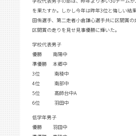
学校代表男子の部は、昨年より多い30チーム
を果たすか。しかし今年は昨年3位と悔しい結
田侑選手、第二走者小倉謙心選手共に区間賞の
区間賞の走りを見せ見事優勝に輝いた。
学校代表男子
優勝 南陽中
準優勝 本郷中
3位 南稜中
4位 南部中
5位 高師台中A
6位 羽田中
低学年男子
優勝 羽田中