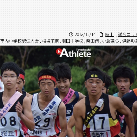
。
2018/12/14
陸上
,
試合コラ
豊橋市内中学校駅伝大会
,
相場茉奈
,
羽田中学校
,
柴田侑
,
小倉謙心
,
伊藤彰