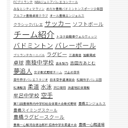
FCブリランテ
NBAジュニアバレエコンクール
みなとシティマラソン
めだか豊橋バドミントンスポーツ少年団
アルファ豊橋卓球クラブ
オール豊橋エンジェルス
サッカー
ソフトボール
クラシックバレエ
チーム紹介
トヨタ自動車ヴェルヴィッツ
バレーボール
バドミントン
ラグビー
ブリランテカーニバル
三遠南信
加藤晃成
南稜中学校
卓球
吉田方あとむ
吉永梨乃
夢追人
女子軟式野球チーム
寸止め空手
斎竹恭子バレエスタジオ
日本空手道濤誠会
松岡怜子バレエ団
柔道
水泳
松濤館流
沢口璃月
浜道地区体育館
空手
牟呂中学校
豊橋エンジェルス
第71回豊橋市内中学校総合体育大会軟式野球
豊橋スイミングスクール
豊橋ラグビースクール
豊橋一心館道場
豊橋一心館河合徳治郎杯 招待中学生柔道大会