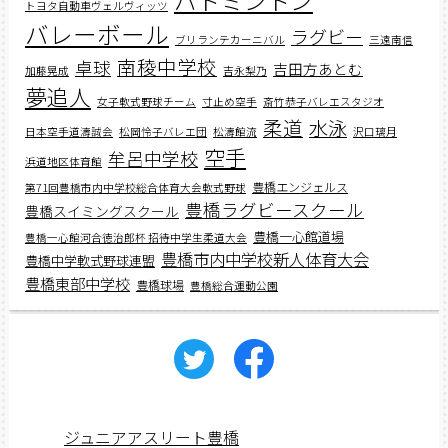
バドミントン
トヨタ自動車ヴェルヴィッツ
バレーボール
ラグビー
ブリランテカーニバル
三遠南信
南稜中学校
卓球
吉田方あとむ
加藤晃成
吉永梨乃
夢追人
女子軟式野球チーム
寸止め空手
斎竹恭子バレエスタジオ
柔道
水泳
日本空手道濤誠会
松岡怜子バレエ団
松濤館流
沢口璃月
空手
牟呂中学校
浜道地区体育館
豊橋エンジェルス
第71回豊橋市内中学校総合体育大会軟式野球
豊橋ラグビースクール
豊橋スイミングスクール
豊橋一心館道場
豊橋一心館河合徳治郎杯 招待中学生柔道大会
豊橋市内中学校新人体育大会
豊橋中学軟式野球連盟
豊橋東部中学校
豊橋球場
豊橋総合運動公園
ジュニアアスリート豊橋