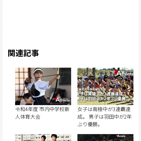
関連記事
令和4年度 市内中学校新
女子は南稜中が3連覇達
人体育大会
成。 男子は羽田中が2年
ぶり優勝。