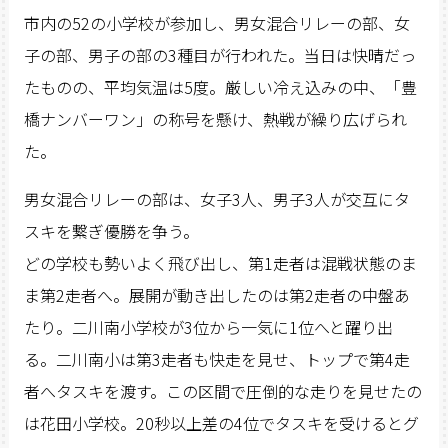
市内の52の小学校が参加し、男女混合リレーの部、女
子の部、男子の部の3種目が行われた。当日は快晴だっ
たものの、平均気温は5度。厳しい冷え込みの中、「豊
橋ナンバーワン」の称号を懸け、熱戦が繰り広げられ
た。
男女混合リレーの部は、女子3人、男子3人が交互にタ
スキを繋ぎ優勝を争う。
どの学校も勢いよく飛び出し、第1走者は混戦状態のま
ま第2走者へ。展開が動き出したのは第2走者の中盤あ
たり。二川南小学校が3位から一気に1位へと躍り出
る。二川南小は第3走者も快走を見せ、トップで第4走
者へタスキを渡す。この区間で圧倒的な走りを見せたの
は花田小学校。20秒以上差の4位でタスキを受けるとグ