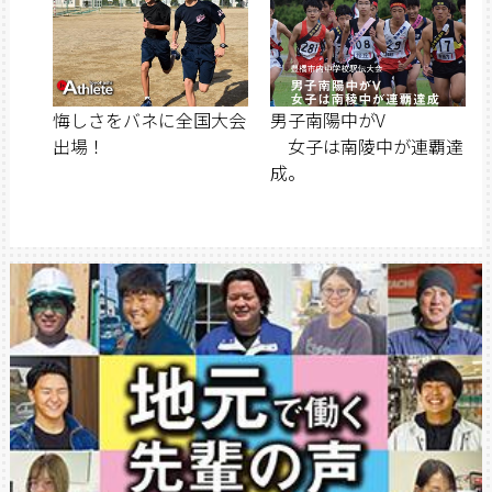
悔しさをバネに全国大会
男子南陽中がV
出場！
女子は南陵中が連覇達
成。