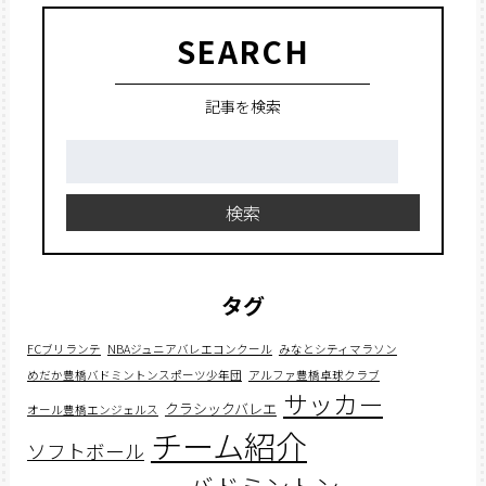
SEARCH
記事を検索
検
索:
検索
タグ
FCブリランテ
NBAジュニアバレエコンクール
みなとシティマラソン
めだか豊橋バドミントンスポーツ少年団
アルファ豊橋卓球クラブ
サッカー
クラシックバレエ
オール豊橋エンジェルス
チーム紹介
ソフトボール