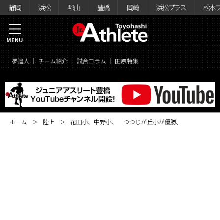
静岡
浜松
郡山
豊橋
岡崎
浜松プラス
松本
MENU
夢追人
チーム紹介
試合コラム
田原特集
ホーム
陸上
花田小、中野小、 つつじが丘小が優勝。