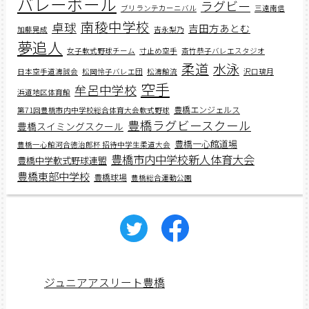
バレーボール
ラグビー
ブリランテカーニバル
三遠南信
南稜中学校
卓球
吉田方あとむ
加藤晃成
吉永梨乃
夢追人
女子軟式野球チーム
寸止め空手
斎竹恭子バレエスタジオ
柔道
水泳
日本空手道濤誠会
松岡怜子バレエ団
松濤館流
沢口璃月
空手
牟呂中学校
浜道地区体育館
豊橋エンジェルス
第71回豊橋市内中学校総合体育大会軟式野球
豊橋ラグビースクール
豊橋スイミングスクール
豊橋一心館道場
豊橋一心館河合徳治郎杯 招待中学生柔道大会
豊橋市内中学校新人体育大会
豊橋中学軟式野球連盟
豊橋東部中学校
豊橋球場
豊橋総合運動公園
ジュニアアスリート豊橋