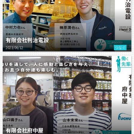
有限会社判治電設
2023/06/12
つなぐ
有限会社府中屋