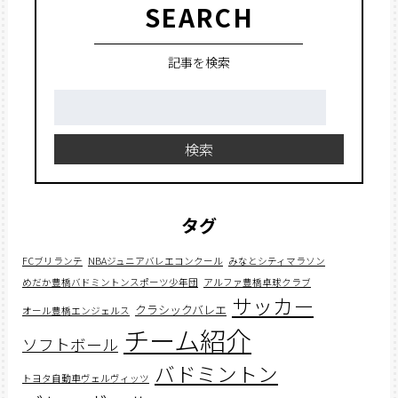
SEARCH
記事を検索
検
索:
検索
タグ
FCブリランテ
NBAジュニアバレエコンクール
みなとシティマラソン
めだか豊橋バドミントンスポーツ少年団
アルファ豊橋卓球クラブ
サッカー
クラシックバレエ
オール豊橋エンジェルス
チーム紹介
ソフトボール
バドミントン
トヨタ自動車ヴェルヴィッツ