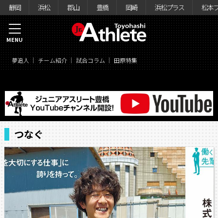
静岡
浜松
郡山
豊橋
岡崎
浜松プラス
松本
MENU
夢追人
チーム紹介
試合コラム
田原特集
つなぐ