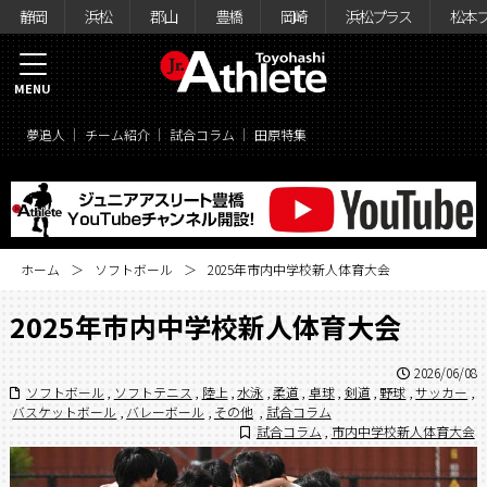
静岡
浜松
郡山
豊橋
岡崎
浜松プラス
松本
MENU
夢追人
チーム紹介
試合コラム
田原特集
ホーム
ソフトボール
2025年市内中学校新人体育大会
2025年市内中学校新人体育大会
2026/06/08
ソフトボール
,
ソフトテニス
,
陸上
,
水泳
,
柔道
,
卓球
,
剣道
,
野球
,
サッカー
,
バスケットボール
,
バレーボール
,
その他
,
試合コラム
試合コラム
,
市内中学校新人体育大会