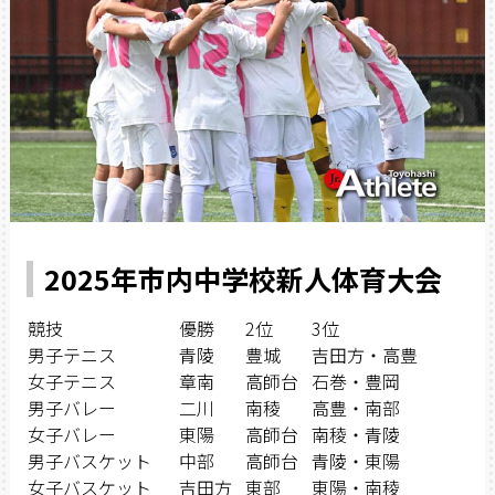
2025年市内中学校新人体育大会
競技
優勝
2位
3位
男子テニス
青陵
豊城
吉田方・高豊
女子テニス
章南
高師台
石巻・豊岡
男子バレー
二川
南稜
高豊・南部
女子バレー
東陽
高師台
南稜・青陵
男子バスケット
中部
高師台
青陵・東陽
女子バスケット
吉田方
東部
東陽・南稜