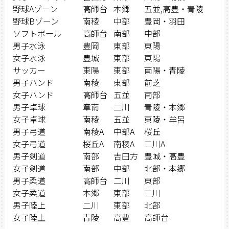
野球Aゾーン
高師台
本郷
五並,高豊・青陵
野球Bゾーン
南稜
中部
豊岡・羽田
ソフトボール
高師台
南部
中部
男子水泳
豊岡
東部
東陽
女子水泳
豊城
東部
東陽
サッカー
東陽
東部
南陽・青陵
男子ハンド
南稜
東部
前芝
女子ハンド
高師台
五並
南部
男子卓球
章南
二川
青陵・本郷
女子卓球
南稜
五並
東陵・牟呂
男子弓道
南稜A
中部A
桜丘
女子弓道
桜丘A
南稜A
二川A
男子剣道
南部
吉田方
豊城・高豊
女子剣道
南部
中部
北部・本郷
男子柔道
高師台
二川
東部
女子柔道
本郷
東部
二川
男子陸上
二川
東部
北部
女子陸上
青陵
高豊
高師台