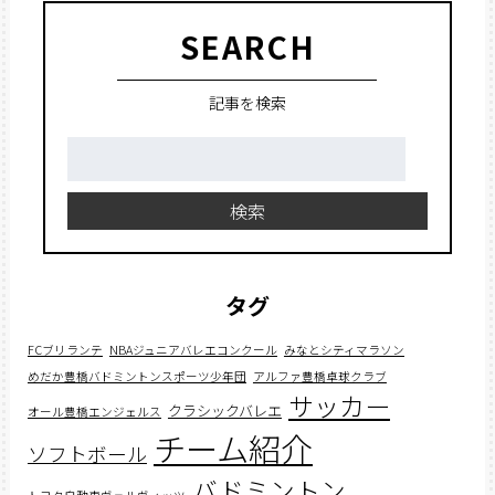
SEARCH
記事を検索
検
索:
検索
タグ
FCブリランテ
NBAジュニアバレエコンクール
みなとシティマラソン
めだか豊橋バドミントンスポーツ少年団
アルファ豊橋卓球クラブ
サッカー
クラシックバレエ
オール豊橋エンジェルス
チーム紹介
ソフトボール
バドミントン