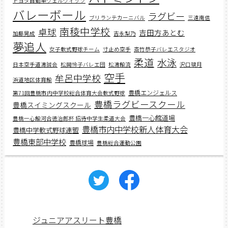
トヨタ自動車ヴェルヴィッツ
バレーボール
ラグビー
ブリランテカーニバル
三遠南信
南稜中学校
卓球
吉田方あとむ
加藤晃成
吉永梨乃
夢追人
女子軟式野球チーム
寸止め空手
斎竹恭子バレエスタジオ
柔道
水泳
日本空手道濤誠会
松岡怜子バレエ団
松濤館流
沢口璃月
空手
牟呂中学校
浜道地区体育館
豊橋エンジェルス
第71回豊橋市内中学校総合体育大会軟式野球
豊橋ラグビースクール
豊橋スイミングスクール
豊橋一心館道場
豊橋一心館河合徳治郎杯 招待中学生柔道大会
豊橋市内中学校新人体育大会
豊橋中学軟式野球連盟
豊橋東部中学校
豊橋球場
豊橋総合運動公園
ジュニアアスリート豊橋