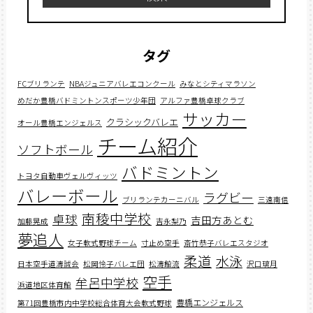
タグ
FCブリランテ
NBAジュニアバレエコンクール
みなとシティマラソン
めだか豊橋バドミントンスポーツ少年団
アルファ豊橋卓球クラブ
サッカー
クラシックバレエ
オール豊橋エンジェルス
チーム紹介
ソフトボール
バドミントン
トヨタ自動車ヴェルヴィッツ
バレーボール
ラグビー
ブリランテカーニバル
三遠南信
南稜中学校
卓球
吉田方あとむ
加藤晃成
吉永梨乃
夢追人
女子軟式野球チーム
寸止め空手
斎竹恭子バレエスタジオ
柔道
水泳
日本空手道濤誠会
松岡怜子バレエ団
松濤館流
沢口璃月
空手
牟呂中学校
浜道地区体育館
豊橋エンジェルス
第71回豊橋市内中学校総合体育大会軟式野球