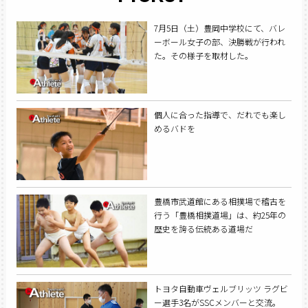
7月5日（土）豊岡中学校にて、バレ
ーボール女子の部、決勝戦が行われ
た。その様子を取材した。
個人に合った指導で、だれでも楽し
めるバドを
豊橋市武道館にある相撲場で稽古を
行う「豊橋相撲道場」は、約25年の
歴史を誇る伝統ある道場だ
トヨタ自動車ヴェルブリッツ ラグビ
ー選手3名がSSCメンバーと交流。