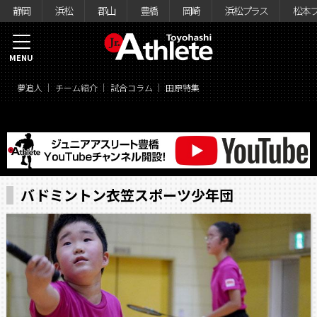
静岡
浜松
郡山
豊橋
岡崎
浜松プラス
松本
MENU
夢追人
チーム紹介
試合コラム
田原特集
バドミントン衣笠スポーツ少年団