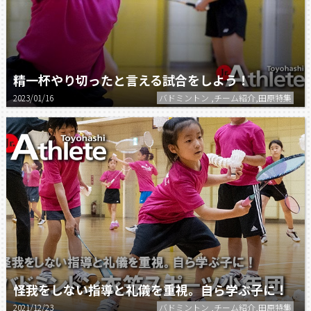
精一杯やり切ったと言える試合をしよう！
2023/01/16
バドミントン ,チーム紹介,田原特集
怪我をしない指導と礼儀を重視。自ら学ぶ子に！
2021/12/23
バドミントン ,チーム紹介,田原特集