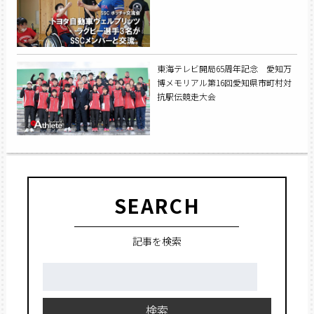
東海テレビ開局65周年記念 愛知万
博メモリアル第16回愛知県市町村対
抗駅伝競走大会
SEARCH
記事を検索
検
索:
検索