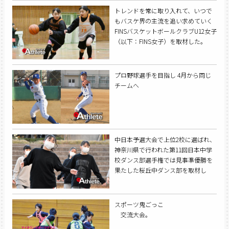
トレンドを常に取り入れて、いつで
もバスケ界の主流を追い求めていく
FINSバスケットボールクラブU12女子
（以下：FINS女子）を取材した。
プロ野球選手を目指し 4月から同じ
チームへ
中日本予選大会で上位2校に選ばれ、
神奈川県で行われた第11回日本中学
校ダンス部選手権では見事準優勝を
果たした桜丘中ダンス部を取材し
た。
スポーツ鬼ごっこ
交流大会。