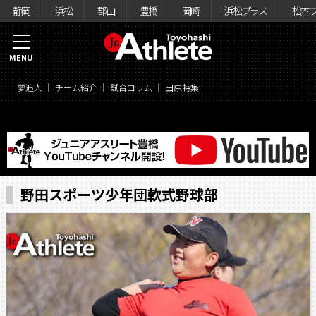
静岡
浜松
郡山
豊橋
岡崎
浜松プラス
松本
MENU
夢追人
チーム紹介
試合コラム
田原特集
野田スポーツ少年団軟式野球部