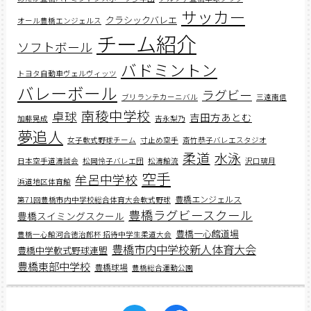
サッカー
クラシックバレエ
オール豊橋エンジェルス
チーム紹介
ソフトボール
バドミントン
トヨタ自動車ヴェルヴィッツ
バレーボール
ラグビー
ブリランテカーニバル
三遠南信
南稜中学校
卓球
吉田方あとむ
加藤晃成
吉永梨乃
夢追人
女子軟式野球チーム
寸止め空手
斎竹恭子バレエスタジオ
柔道
水泳
日本空手道濤誠会
松岡怜子バレエ団
松濤館流
沢口璃月
空手
牟呂中学校
浜道地区体育館
豊橋エンジェルス
第71回豊橋市内中学校総合体育大会軟式野球
豊橋ラグビースクール
豊橋スイミングスクール
豊橋一心館道場
豊橋一心館河合徳治郎杯 招待中学生柔道大会
豊橋市内中学校新人体育大会
豊橋中学軟式野球連盟
豊橋東部中学校
豊橋球場
豊橋総合運動公園