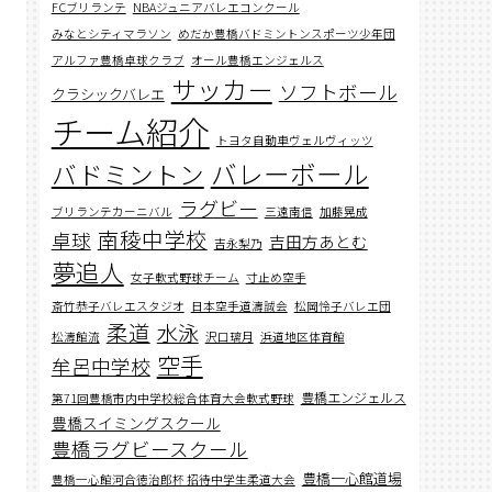
FCブリランテ
NBAジュニアバレエコンクール
みなとシティマラソン
めだか豊橋バドミントンスポーツ少年団
アルファ豊橋卓球クラブ
オール豊橋エンジェルス
サッカー
ソフトボール
クラシックバレエ
チーム紹介
トヨタ自動車ヴェルヴィッツ
バレーボール
バドミントン
ラグビー
ブリランテカーニバル
三遠南信
加藤晃成
南稜中学校
卓球
吉田方あとむ
吉永梨乃
夢追人
女子軟式野球チーム
寸止め空手
斎竹恭子バレエスタジオ
日本空手道濤誠会
松岡怜子バレエ団
柔道
水泳
松濤館流
沢口璃月
浜道地区体育館
空手
牟呂中学校
豊橋エンジェルス
第71回豊橋市内中学校総合体育大会軟式野球
豊橋スイミングスクール
豊橋ラグビースクール
豊橋一心館道場
豊橋一心館河合徳治郎杯 招待中学生柔道大会