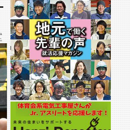
ー
ム
ト