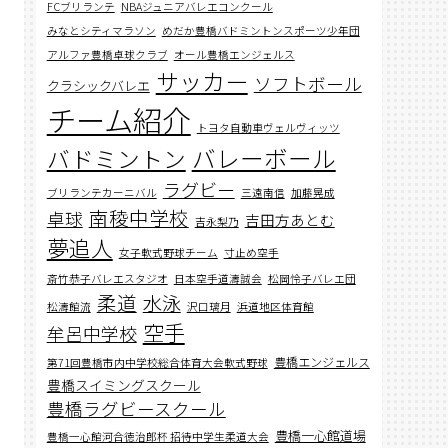
FCブリランテ
NBAジュニアバレエコンクール
みなとシティマラソン
めだか豊橋バドミントンスポーツ少年団
アルファ豊橋卓球クラブ
オール豊橋エンジェルス
サッカー
ソフトボール
クラシックバレエ
チーム紹介
トヨタ自動車ヴェルヴィッツ
バレーボール
バドミントン
ラグビー
ブリランテカーニバル
三遠南信
加藤晃成
南稜中学校
卓球
吉田方あとむ
吉永梨乃
夢追人
女子軟式野球チーム
寸止め空手
斎竹恭子バレエスタジオ
日本空手道濤誠会
松岡怜子バレエ団
柔道
水泳
松濤館流
沢口璃月
浜道地区体育館
空手
牟呂中学校
豊橋エンジェルス
第71回豊橋市内中学校総合体育大会軟式野球
豊橋スイミングスクール
豊橋ラグビースクール
豊橋一心館道場
豊橋一心館河合徳治郎杯 招待中学生柔道大会