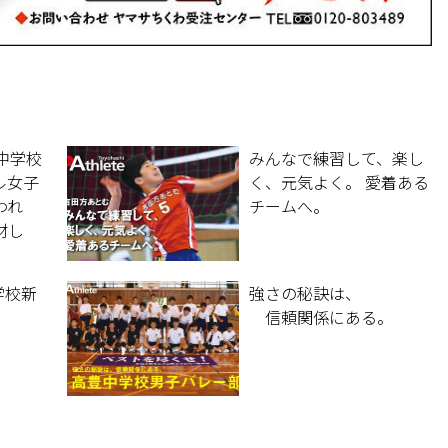
中学校
みんなで練習して、楽し
ル女子
く、元気よく。 愛着ある
われ
チームへ。
材し
学校新
強さの秘訣は、
信頼関係にある。