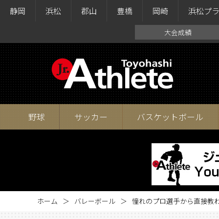
静岡
浜松
郡山
豊橋
岡崎
浜松プ
大会成績
野球
サッカー
バスケットボール
ホーム
バレーボール
憧れのプロ選手から直接教