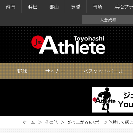
静岡
浜松
郡山
豊橋
岡崎
浜松プ
大会成績
野球
サッカー
バスケットボール
ホーム
その他
盛り上がるeスポーツ 体験して感