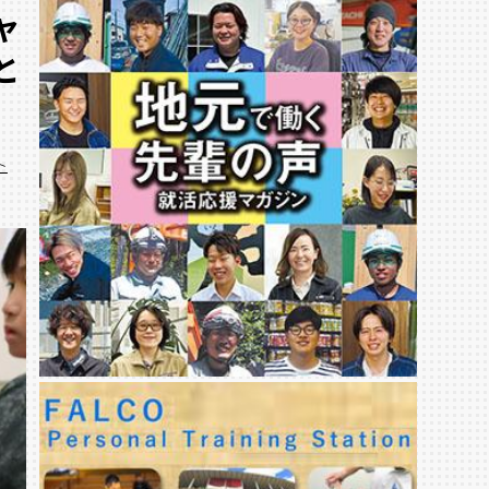
ャ
と
ト