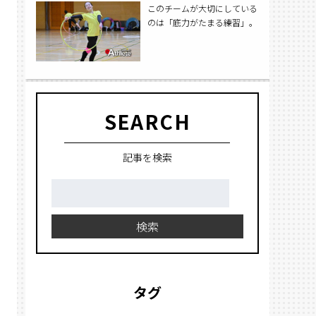
このチームが大切にしている
のは「底力がたまる練習」。
SEARCH
記事を検索
検
索:
検索
タグ