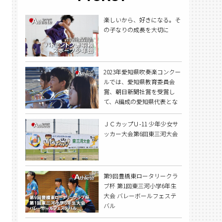
楽しいから、好きになる。そ
の子なりの成長を大切に
2023年愛知県吹奏楽コンクー
ルでは、愛知県教育委員会
賞、朝日新聞社賞を受賞し
て、A編成の愛知県代表とな
り、東海大会に出場した。
ＪＣカップＵ-11 少年少女サ
ッカー大会第6回東三河大会
第9回豊橋東ロータリークラ
ブ杯 第1回東三河小学6年生
大会 バレーボールフェステ
バル