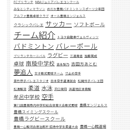
FCブリランテ
NBAジュニアバレエコンクール
みなとシティマラソン
めだか豊橋バドミントンスポーツ少年団
アルファ豊橋卓球クラブ
オール豊橋エンジェルス
サッカー
ソフトボール
クラシックバレエ
チーム紹介
トヨタ自動車ヴェルヴィッツ
バレーボール
バドミントン
ラグビー
ブリランテカーニバル
三遠南信
加藤晃成
南稜中学校
卓球
吉田方あとむ
吉永梨乃
夢追人
女子軟式野球チーム
寸止め空手
斎竹恭子バレエスタジオ
日本空手道濤誠会
松岡怜子バレエ団
柔道
水泳
松濤館流
沢口璃月
浜道地区体育館
空手
牟呂中学校
豊橋エンジェルス
第71回豊橋市内中学校総合体育大会軟式野球
豊橋スイミングスクール
豊橋ラグビースクール
豊橋一心館道場
豊橋一心館河合徳治郎杯 招待中学生柔道大会