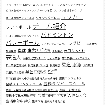
FCブリランテ
NBAジュニアバレエコンクール
みなとシティマラソン
めだか豊橋バドミントンスポーツ少年団
アルファ豊橋卓球クラブ
サッカー
クラシックバレエ
オール豊橋エンジェルス
チーム紹介
ソフトボール
バドミントン
トヨタ自動車ヴェルヴィッツ
バレーボール
ラグビー
ブリランテカーニバル
三遠南信
南稜中学校
卓球
吉田方あとむ
加藤晃成
吉永梨乃
夢追人
女子軟式野球チーム
寸止め空手
斎竹恭子バレエスタジオ
柔道
水泳
日本空手道濤誠会
松岡怜子バレエ団
松濤館流
沢口璃月
空手
牟呂中学校
浜道地区体育館
豊橋エンジェルス
第71回豊橋市内中学校総合体育大会軟式野球
豊橋ラグビースクール
豊橋スイミングスクール
豊橋一心館道場
豊橋一心館河合徳治郎杯 招待中学生柔道大会
豊橋市内中学校新人体育大会
豊橋中学軟式野球連盟
豊橋東部中学校
豊橋球場
豊橋総合運動公園