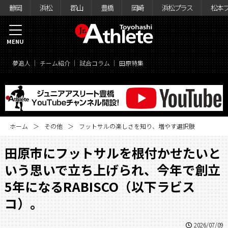
静岡
浜松
郡山
豊橋
岡崎
浜松プラス
松本
MENU
夢追人
チーム紹介
試合コラム
田原特集
ホーム
その他
フットサルの楽しさを知り、増やす選択肢
田原市にフットサルを根付かせたいと
いう思いで立ち上げられ、今年で創立
5年になるRABISCO（以下ラビス
コ）。
2026/07/09