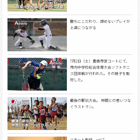
勝ちにこだわり、諦めないプレイが
上達につながる
7月2日（土）豊橋市営コートにて、
市内中学校総合体育大会ソフトテニ
ス団体戦が行われた。その様子を取
材した。
最後の駅伝大会。 仲間との思いつな
ぐラストラン。
リモート取材 vol.7