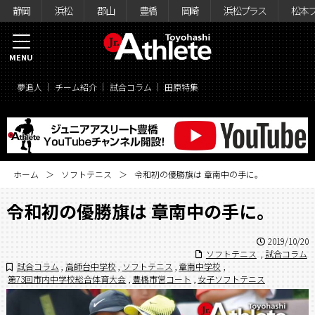
静岡
浜松
郡山
豊橋
岡崎
浜松プラス
松本
MENU
夢追人
チーム紹介
試合コラム
田原特集
ホーム
ソフトテニス
令和初の優勝旗は 章南中の手に。
令和初の優勝旗は 章南中の手に。
2019/10/20
ソフトテニス
,
試合コラム
試合コラム
,
高師台中学校
,
ソフトテニス
,
章南中学校
,
第73回市内中学校総合体育大会
,
豊橋市営コート
,
女子ソフトテニス