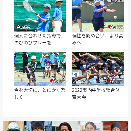
個人に合わせた指導で、
個性を認め合い、より高
のびのびプレーを
みへ
今を大切に、とにかく楽
2022市内中学校総合体
しく
育大会