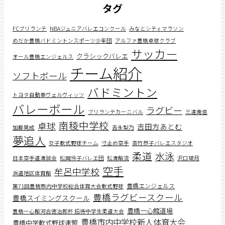
タグ
FCブリランテ
NBAジュニアバレエコンクール
みなとシティマラソン
めだか豊橋バドミントンスポーツ少年団
アルファ豊橋卓球クラブ
サッカー
クラシックバレエ
オール豊橋エンジェルス
チーム紹介
ソフトボール
バドミントン
トヨタ自動車ヴェルヴィッツ
バレーボール
ラグビー
ブリランテカーニバル
三遠南信
南稜中学校
卓球
吉田方あとむ
加藤晃成
吉永梨乃
夢追人
女子軟式野球チーム
寸止め空手
斎竹恭子バレエスタジオ
柔道
水泳
日本空手道濤誠会
松岡怜子バレエ団
松濤館流
沢口璃月
空手
牟呂中学校
浜道地区体育館
豊橋エンジェルス
第71回豊橋市内中学校総合体育大会軟式野球
豊橋ラグビースクール
豊橋スイミングスクール
豊橋一心館道場
豊橋一心館河合徳治郎杯 招待中学生柔道大会
豊橋市内中学校新人体育大会
豊橋中学軟式野球連盟