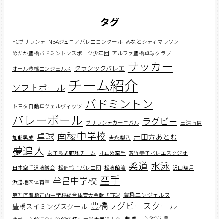
タグ
FCブリランテ
NBAジュニアバレエコンクール
みなとシティマラソン
めだか豊橋バドミントンスポーツ少年団
アルファ豊橋卓球クラブ
サッカー
クラシックバレエ
オール豊橋エンジェルス
チーム紹介
ソフトボール
バドミントン
トヨタ自動車ヴェルヴィッツ
バレーボール
ラグビー
ブリランテカーニバル
三遠南信
南稜中学校
卓球
吉田方あとむ
加藤晃成
吉永梨乃
夢追人
女子軟式野球チーム
寸止め空手
斎竹恭子バレエスタジオ
柔道
水泳
日本空手道濤誠会
松岡怜子バレエ団
松濤館流
沢口璃月
空手
牟呂中学校
浜道地区体育館
豊橋エンジェルス
第71回豊橋市内中学校総合体育大会軟式野球
豊橋ラグビースクール
豊橋スイミングスクール
豊橋一心館道場