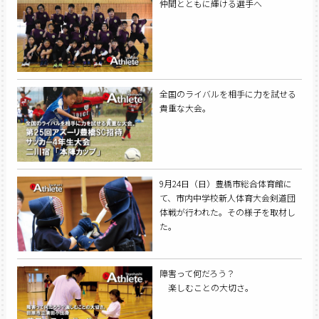
仲間とともに輝ける選手へ
全国のライバルを相手に力を試せる
貴重な大会。
9月24日（日）豊橋市総合体育館に
て、市内中学校新人体育大会剣道団
体戦が行われた。その様子を取材し
た。
障害って何だろう？
楽しむことの大切さ。