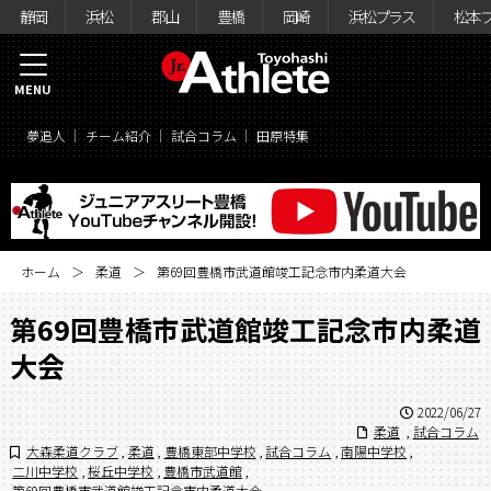
静岡
浜松
郡山
豊橋
岡崎
浜松プラス
松本
MENU
夢追人
チーム紹介
試合コラム
田原特集
ホーム
柔道
第69回豊橋市武道館竣工記念市内柔道大会
第69回豊橋市武道館竣工記念市内柔道
大会
2022/06/27
柔道
,
試合コラム
大森柔道クラブ
,
柔道
,
豊橋東部中学校
,
試合コラム
,
南陽中学校
,
二川中学校
,
桜丘中学校
,
豊橋市武道館
,
第69回豊橋市武道館竣工記念市内柔道大会