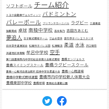
チーム紹介
ソフトボール
バドミントン
トヨタ自動車ヴェルヴィッツ
バレーボール
ラグビー
ブリランテカーニバル
三遠南信
南稜中学校
卓球
吉田方あとむ
加藤晃成
吉永梨乃
夢追人
女子軟式野球チーム
寸止め空手
斎竹恭子バレエスタジオ
柔道
水泳
日本空手道濤誠会
松岡怜子バレエ団
松濤館流
沢口璃月
空手
牟呂中学校
浜道地区体育館
豊橋エンジェルス
第71回豊橋市内中学校総合体育大会軟式野球
豊橋ラグビースクール
豊橋スイミングスクール
豊橋一心館道場
豊橋一心館河合徳治郎杯 招待中学生柔道大会
豊橋市内中学校新人体育大会
豊橋中学軟式野球連盟
豊橋東部中学校
豊橋球場
豊橋総合運動公園