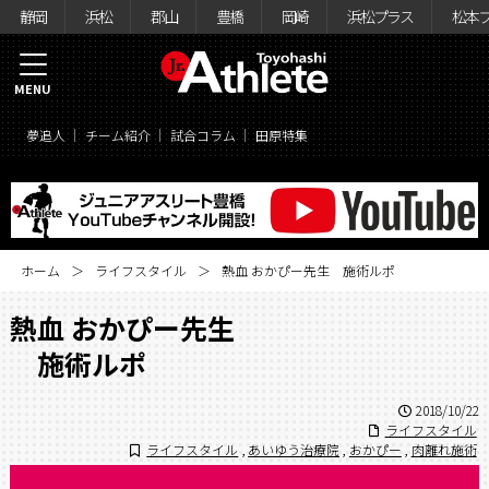
静岡
浜松
郡山
豊橋
岡崎
浜松プラス
松本
MENU
夢追人
チーム紹介
試合コラム
田原特集
ホーム
ライフスタイル
熱血 おかぴー先生 施術ルポ
熱血 おかぴー先生
施術ルポ
2018/10/22
ライフスタイル
ライフスタイル
,
あいゆう治療院
,
おかぴー
,
肉離れ施術