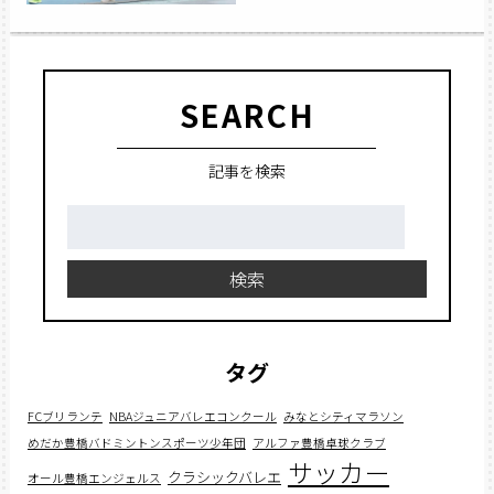
SEARCH
記事を検索
検
索:
検索
タグ
FCブリランテ
NBAジュニアバレエコンクール
みなとシティマラソン
めだか豊橋バドミントンスポーツ少年団
アルファ豊橋卓球クラブ
サッカー
クラシックバレエ
オール豊橋エンジェルス