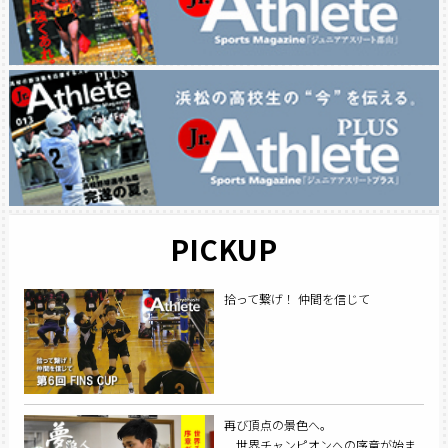
PICKUP
拾って繋げ！ 仲間を信じて
再び頂点の景色へ。
世界チャンピオンへの序章が始ま