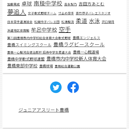
南稜中学校
卓球
吉田方あとむ
加藤晃成
吉永梨乃
夢追人
女子軟式野球チーム
寸止め空手
斎竹恭子バレエスタジオ
柔道
水泳
日本空手道濤誠会
松岡怜子バレエ団
松濤館流
沢口璃月
空手
牟呂中学校
浜道地区体育館
豊橋エンジェルス
第71回豊橋市内中学校総合体育大会軟式野球
豊橋ラグビースクール
豊橋スイミングスクール
豊橋一心館道場
豊橋一心館河合徳治郎杯 招待中学生柔道大会
豊橋市内中学校新人体育大会
豊橋中学軟式野球連盟
豊橋東部中学校
豊橋球場
豊橋総合運動公園
ジュニアアスリート豊橋