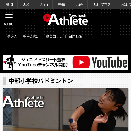
静岡
浜松
郡山
豊橋
岡崎
浜松プラス
松本
MENU
夢追人
チーム紹介
試合コラム
田原特集
中部小学校バドミントン