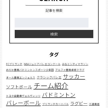
記事を検索
検
索:
検索
タグ
FCブリランテ
NBAジュニアバレエコンクール
みなとシティマラソン
めだか豊橋バドミントンスポーツ少年団
アルファ豊橋卓球クラブ
サッカー
クラシックバレエ
オール豊橋エンジェルス
チーム紹介
ソフトボール
バドミントン
トヨタ自動車ヴェルヴィッツ
バレーボール
ラグビー
ブリランテカーニバル
三遠南信