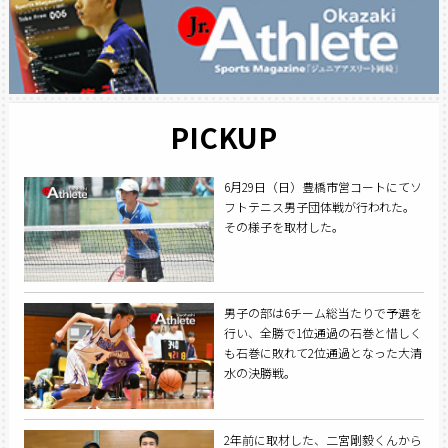
PICKUP
6月29日（日）豊橋市営コートにてソ
フトテニス男子団体戦が行われた。
その様子を取材した。
男子の部は6チーム総当たりで予選を
行い、全勝で1位通過の石巻と惜しく
も石巻に敗れて2位通過となった大清
水の決勝戦。
2年前に取材した、二宮剛毅くんから