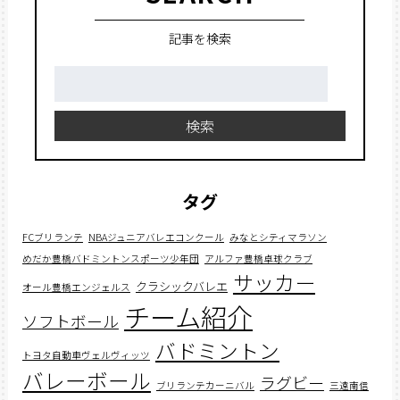
記事を検索
検
索:
検索
タグ
FCブリランテ
NBAジュニアバレエコンクール
みなとシティマラソン
めだか豊橋バドミントンスポーツ少年団
アルファ豊橋卓球クラブ
サッカー
クラシックバレエ
オール豊橋エンジェルス
チーム紹介
ソフトボール
バドミントン
トヨタ自動車ヴェルヴィッツ
バレーボール
ラグビー
ブリランテカーニバル
三遠南信