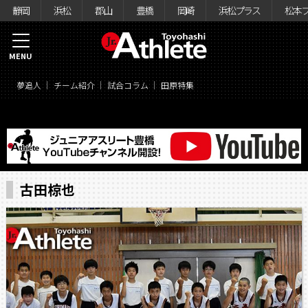
静岡
浜松
郡山
豊橋
岡崎
浜松プラス
松本
MENU
夢追人
チーム紹介
試合コラム
田原特集
古田椋也