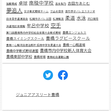
南稜中学校
卓球
吉田方あとむ
加藤晃成
吉永梨乃
夢追人
女子軟式野球チーム
寸止め空手
斎竹恭子バレエスタジオ
柔道
水泳
日本空手道濤誠会
松岡怜子バレエ団
松濤館流
沢口璃月
空手
牟呂中学校
浜道地区体育館
豊橋エンジェルス
第71回豊橋市内中学校総合体育大会軟式野球
豊橋ラグビースクール
豊橋スイミングスクール
豊橋一心館道場
豊橋一心館河合徳治郎杯 招待中学生柔道大会
豊橋市内中学校新人体育大会
豊橋中学軟式野球連盟
豊橋東部中学校
豊橋球場
豊橋総合運動公園
ジュニアアスリート豊橋