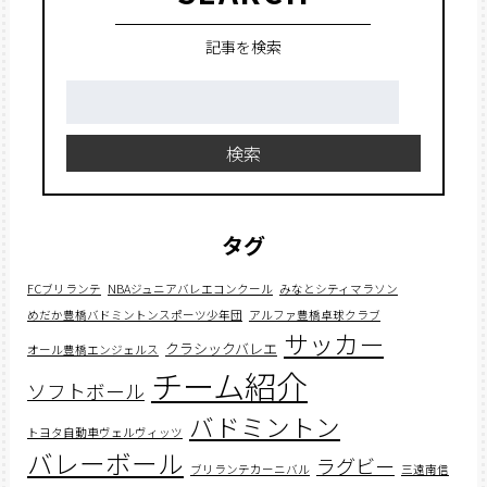
記事を検索
検
索:
検索
タグ
FCブリランテ
NBAジュニアバレエコンクール
みなとシティマラソン
めだか豊橋バドミントンスポーツ少年団
アルファ豊橋卓球クラブ
サッカー
クラシックバレエ
オール豊橋エンジェルス
チーム紹介
ソフトボール
バドミントン
トヨタ自動車ヴェルヴィッツ
バレーボール
ラグビー
ブリランテカーニバル
三遠南信