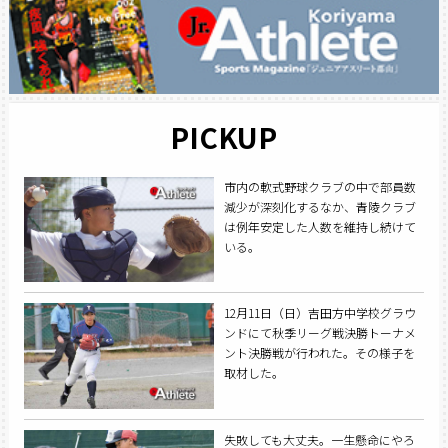
PICKUP
市内の軟式野球クラブの中で部員数
減少が深刻化するなか、青陵クラブ
は例年安定した人数を維持し続けて
いる。
12月11日（日）吉田方中学校グラウ
ンドにて秋季リーグ戦決勝トーナメ
ント決勝戦が行われた。その様子を
取材した。
失敗しても大丈夫。一生懸命にやろ