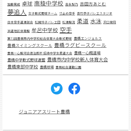
南稜中学校
卓球
吉田方あとむ
加藤晃成
吉永梨乃
夢追人
女子軟式野球チーム
寸止め空手
斎竹恭子バレエスタジオ
柔道
水泳
日本空手道濤誠会
松岡怜子バレエ団
松濤館流
沢口璃月
空手
牟呂中学校
浜道地区体育館
豊橋エンジェルス
第71回豊橋市内中学校総合体育大会軟式野球
豊橋ラグビースクール
豊橋スイミングスクール
豊橋一心館道場
豊橋一心館河合徳治郎杯 招待中学生柔道大会
豊橋市内中学校新人体育大会
豊橋中学軟式野球連盟
豊橋東部中学校
豊橋球場
豊橋総合運動公園
ジュニアアスリート豊橋