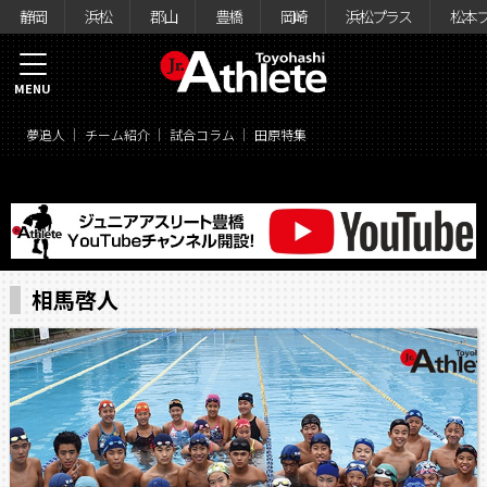
静岡
浜松
郡山
豊橋
岡崎
浜松プラス
松本
MENU
夢追人
チーム紹介
試合コラム
田原特集
相馬啓人