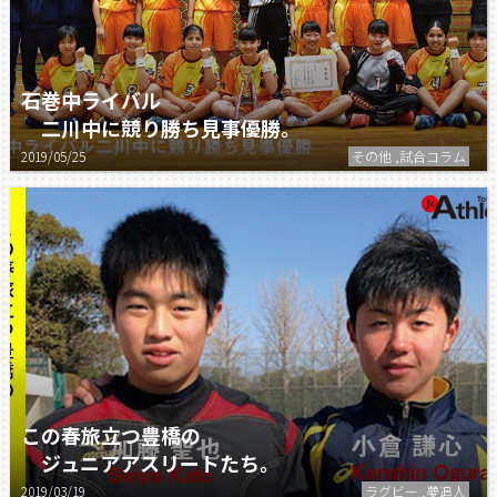
石巻中ライバル
二川中に競り勝ち見事優勝。
2019/05/25
その他 ,試合コラム
この春旅立つ豊橋の
ジュニアアスリートたち。
2019/03/19
ラグビー ,夢追人