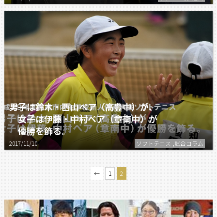
男子は鈴木・西山ペア（高豊中）が、
女子は伊藤・中村ペア（章南中）が
優勝を飾る。
2017/11/10
ソフトテニス ,試合コラム
←
1
2