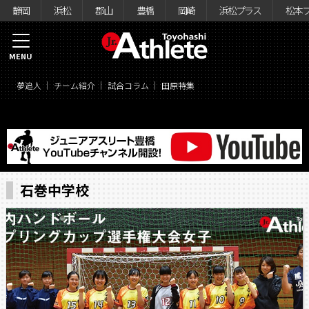
静岡
浜松
郡山
豊橋
岡崎
浜松プラス
松本
MENU
夢追人
チーム紹介
試合コラム
田原特集
石巻中学校