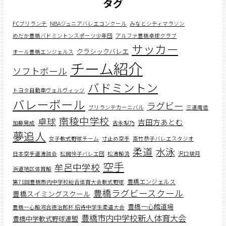
タグ
FCブリランテ
NBAジュニアバレエコンクール
みなとシティマラソン
めだか豊橋バドミントンスポーツ少年団
アルファ豊橋卓球クラブ
サッカー
クラシックバレエ
オール豊橋エンジェルス
チーム紹介
ソフトボール
バドミントン
トヨタ自動車ヴェルヴィッツ
バレーボール
ラグビー
ブリランテカーニバル
三遠南信
南稜中学校
卓球
吉田方あとむ
加藤晃成
吉永梨乃
夢追人
女子軟式野球チーム
寸止め空手
斎竹恭子バレエスタジオ
柔道
水泳
日本空手道濤誠会
松岡怜子バレエ団
松濤館流
沢口璃月
空手
牟呂中学校
浜道地区体育館
豊橋エンジェルス
第71回豊橋市内中学校総合体育大会軟式野球
豊橋ラグビースクール
豊橋スイミングスクール
豊橋一心館道場
豊橋一心館河合徳治郎杯 招待中学生柔道大会
豊橋市内中学校新人体育大会
豊橋中学軟式野球連盟