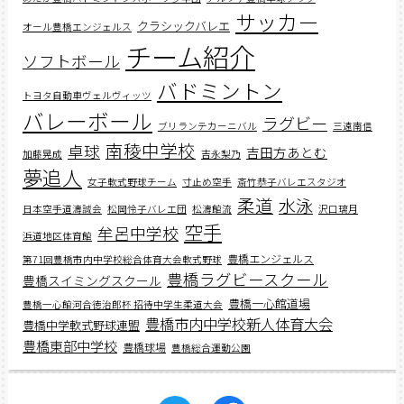
サッカー
クラシックバレエ
オール豊橋エンジェルス
チーム紹介
ソフトボール
バドミントン
トヨタ自動車ヴェルヴィッツ
バレーボール
ラグビー
ブリランテカーニバル
三遠南信
南稜中学校
卓球
吉田方あとむ
加藤晃成
吉永梨乃
夢追人
女子軟式野球チーム
寸止め空手
斎竹恭子バレエスタジオ
柔道
水泳
日本空手道濤誠会
松岡怜子バレエ団
松濤館流
沢口璃月
空手
牟呂中学校
浜道地区体育館
豊橋エンジェルス
第71回豊橋市内中学校総合体育大会軟式野球
豊橋ラグビースクール
豊橋スイミングスクール
豊橋一心館道場
豊橋一心館河合徳治郎杯 招待中学生柔道大会
豊橋市内中学校新人体育大会
豊橋中学軟式野球連盟
豊橋東部中学校
豊橋球場
豊橋総合運動公園