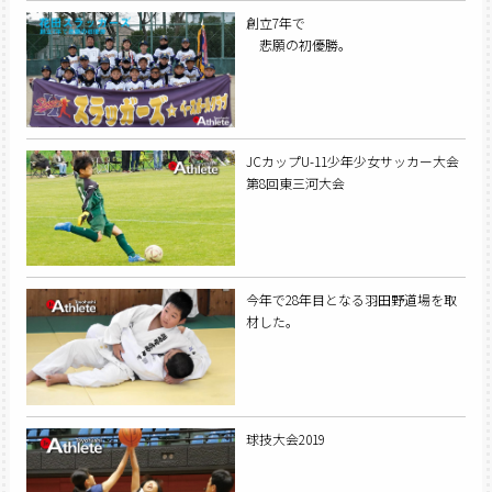
創立7年で
悲願の初優勝。
JCカップU-11少年少女サッカー大会
第8回東三河大会
今年で28年目となる羽田野道場を取
材した。
球技大会2019