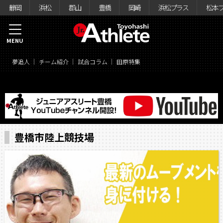
静岡
浜松
郡山
豊橋
岡崎
浜松プラス
松本
MENU
夢追人
チーム紹介
試合コラム
田原特集
豊橋市陸上競技場