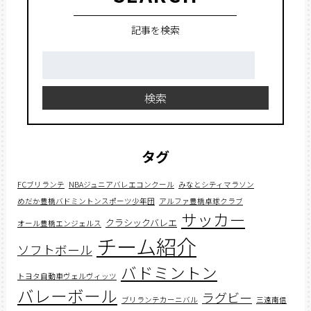
記事を検索
検
索:
検索
タグ
FCブリランテ
NBAジュニアバレエコンクール
みなとシティマラソン
めだか豊橋バドミントンスポーツ少年団
アルファ豊橋卓球クラブ
サッカー
クラシックバレエ
オール豊橋エンジェルス
チーム紹介
ソフトボール
バドミントン
トヨタ自動車ヴェルヴィッツ
バレーボール
ラグビー
ブリランテカーニバル
三遠南信