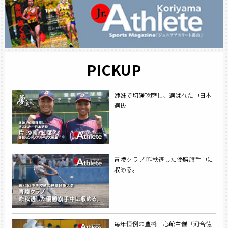
PICKUP
姉妹で切磋琢磨し、選ばれた中日本
選抜
青陵クラブ 昨秋逃した優勝旗手中に
収める。
毎年恒例の豊橋一心館主催『河合徳