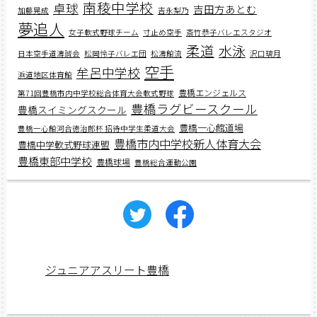
南稜中学校
卓球
吉田方あとむ
加藤晃成
吉永梨乃
夢追人
女子軟式野球チーム
寸止め空手
斎竹恭子バレエスタジオ
柔道
水泳
日本空手道濤誠会
松岡怜子バレエ団
松濤館流
沢口璃月
空手
牟呂中学校
浜道地区体育館
豊橋エンジェルス
第71回豊橋市内中学校総合体育大会軟式野球
豊橋ラグビースクール
豊橋スイミングスクール
豊橋一心館道場
豊橋一心館河合徳治郎杯 招待中学生柔道大会
豊橋市内中学校新人体育大会
豊橋中学軟式野球連盟
豊橋東部中学校
豊橋球場
豊橋総合運動公園
ジュニアアスリート豊橋