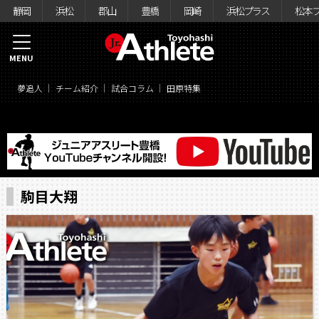
静岡
浜松
郡山
豊橋
岡崎
浜松プラス
松本
MENU
夢追人
チーム紹介
試合コラム
田原特集
駒目大翔