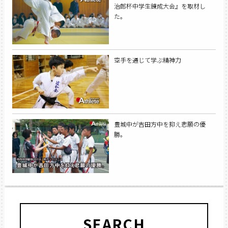
治郎杯中学生錬成大会』を取材し
た。
空手を通じて学ぶ精神力
豊城中が吉田方中を抑え悲願の優
勝。
SEARCH