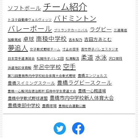
チーム紹介
ソフトボール
バドミントン
トヨタ自動車ヴェルヴィッツ
バレーボール
ラグビー
ブリランテカーニバル
三遠南信
南稜中学校
卓球
吉田方あとむ
加藤晃成
吉永梨乃
夢追人
女子軟式野球チーム
寸止め空手
斎竹恭子バレエスタジオ
柔道
水泳
日本空手道濤誠会
松岡怜子バレエ団
松濤館流
沢口璃月
空手
牟呂中学校
浜道地区体育館
豊橋エンジェルス
第71回豊橋市内中学校総合体育大会軟式野球
豊橋ラグビースクール
豊橋スイミングスクール
豊橋一心館道場
豊橋一心館河合徳治郎杯 招待中学生柔道大会
豊橋市内中学校新人体育大会
豊橋中学軟式野球連盟
豊橋東部中学校
豊橋球場
豊橋総合運動公園