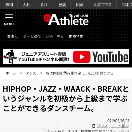
静岡
浜松
郡山
豊橋
岡崎
浜松プラス
松本
MENU
夢追人
チーム紹介
試合コラム
田原特集
ホーム
ダンス
成功体験を積み重ね 新しい自分を見つける
HIPHOP・JAZZ・WAACK・BREAKと
いうジャンルを初級から上級まで学ぶ
ことができるダンスチーム。
2026/05/19
ダンス
,
チーム紹介
チーム紹介
,
ダンス
,
青陵生涯学習センター
,
FREES