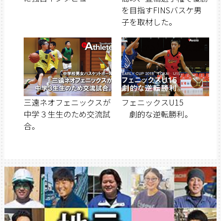
を目指すFINSバスケ男
子を取材した。
三遠ネオフェニックスが
フェニックスU15
中学３生生のため交流試
劇的な逆転勝利。
合。