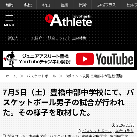
静岡
浜松
郡山
豊橋
岡崎
浜松プラス
松本
MENU
夢追人
チーム紹介
試合コラム
田原特集
ホーム
バスケットボール
3ポイント攻勢で東部中が逆転優勝
7月5日（土）豊橋中部中学校にて、バ
スケットボール男子の試合が行われ
た。その様子を取材した。
2026/05/25
バスケットボール
,
試合コラム
試合コラム
,
東部中学校
,
バスケットボール
,
豊橋中部中学校
,
豊城中学校
,