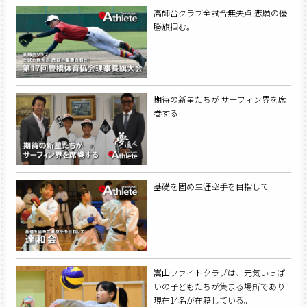
高師台クラブ全試合無失点 悲願の優
勝旗掴む。
期待の新星たちが サーフィン界を席
巻する
基礎を固め生涯空手を目指して
嵩山ファイトクラブは、元気いっぱ
いの子どもたちが集まる場所であり
現在14名が在籍している。