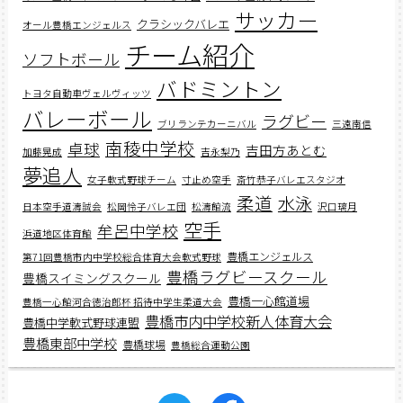
サッカー
クラシックバレエ
オール豊橋エンジェルス
チーム紹介
ソフトボール
バドミントン
トヨタ自動車ヴェルヴィッツ
バレーボール
ラグビー
ブリランテカーニバル
三遠南信
南稜中学校
卓球
吉田方あとむ
加藤晃成
吉永梨乃
夢追人
女子軟式野球チーム
寸止め空手
斎竹恭子バレエスタジオ
柔道
水泳
日本空手道濤誠会
松岡怜子バレエ団
松濤館流
沢口璃月
空手
牟呂中学校
浜道地区体育館
豊橋エンジェルス
第71回豊橋市内中学校総合体育大会軟式野球
豊橋ラグビースクール
豊橋スイミングスクール
豊橋一心館道場
豊橋一心館河合徳治郎杯 招待中学生柔道大会
豊橋市内中学校新人体育大会
豊橋中学軟式野球連盟
豊橋東部中学校
豊橋球場
豊橋総合運動公園