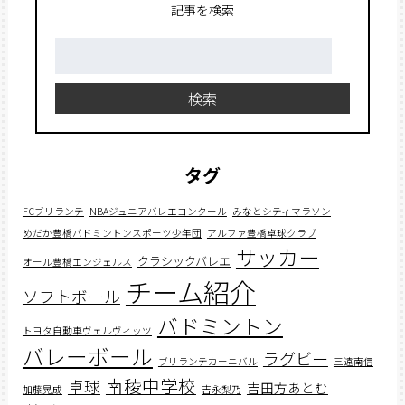
記事を検索
検
索:
検索
タグ
FCブリランテ
NBAジュニアバレエコンクール
みなとシティマラソン
めだか豊橋バドミントンスポーツ少年団
アルファ豊橋卓球クラブ
サッカー
クラシックバレエ
オール豊橋エンジェルス
チーム紹介
ソフトボール
バドミントン
トヨタ自動車ヴェルヴィッツ
バレーボール
ラグビー
ブリランテカーニバル
三遠南信
南稜中学校
卓球
吉田方あとむ
加藤晃成
吉永梨乃