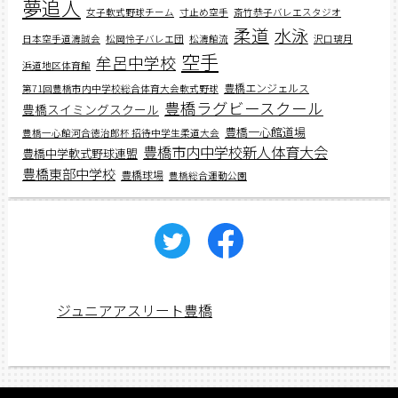
夢追人
女子軟式野球チーム
寸止め空手
斎竹恭子バレエスタジオ
柔道
水泳
日本空手道濤誠会
松岡怜子バレエ団
松濤館流
沢口璃月
空手
牟呂中学校
浜道地区体育館
豊橋エンジェルス
第71回豊橋市内中学校総合体育大会軟式野球
豊橋ラグビースクール
豊橋スイミングスクール
豊橋一心館道場
豊橋一心館河合徳治郎杯 招待中学生柔道大会
豊橋市内中学校新人体育大会
豊橋中学軟式野球連盟
豊橋東部中学校
豊橋球場
豊橋総合運動公園
ジュニアアスリート豊橋