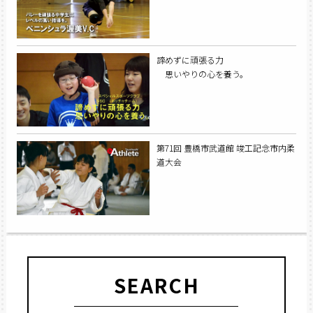
諦めずに頑張る力
思いやりの心を養う。
第71回 豊橋市武道館 竣工記念市内柔
道大会
SEARCH