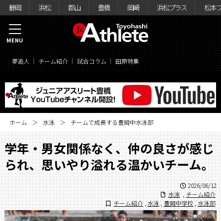
静岡
浜松
郡山
豊橋
岡崎
浜松プラス
松本
MENU
夢追人
チーム紹介
試合コラム
田原特集
ホーム
水泳
チームで成長する豊岡中水泳部
学年・男女関係なく、仲の良さが感じ
られ、思いやり溢れる温かいチーム。
2026/06/12
水泳
,
チーム紹介
チーム紹介
,
水泳
,
豊岡中学校
,
水泳部