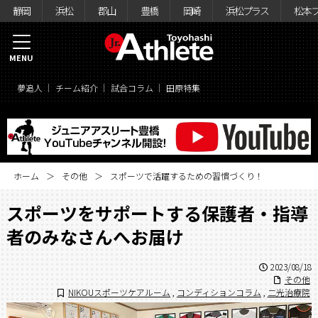
静岡
浜松
郡山
豊橋
岡崎
浜松プラス
松本
MENU
夢追人
チーム紹介
試合コラム
田原特集
ホーム
その他
スポーツで活躍するための習慣づくり！
スポーツをサポートする保護者・指導
者のみなさんへお届け
2023/08/18
その他
NIKOUスポーツケアルーム
,
コンディションコラム
,
二光治療院