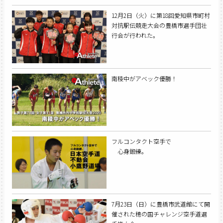
12月2日（火）に第18回愛知県市町村
対抗駅伝競走大会の豊橋市選手団壮
行会が行われた。
南稜中がアベック優勝！
フルコンタクト空手で
心身鍛練。
7月23日（日）に豊橋市武道館にて開
催された穂の国チャレンジ空手道選