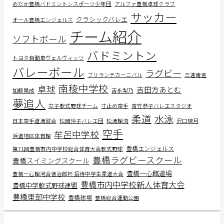
めだか豊橋バドミントンスポーツ少年団
アルファ豊橋卓球クラブ
サッカー
クラシックバレエ
オール豊橋エンジェルス
チーム紹介
ソフトボール
バドミントン
トヨタ自動車ヴェルヴィッツ
バレーボール
ラグビー
ブリランテカーニバル
三遠南信
南稜中学校
卓球
吉田方あとむ
加藤晃成
吉永梨乃
夢追人
女子軟式野球チーム
寸止め空手
斎竹恭子バレエスタジオ
柔道
水泳
日本空手道濤誠会
松岡怜子バレエ団
松濤館流
沢口璃月
空手
牟呂中学校
浜道地区体育館
豊橋エンジェルス
第71回豊橋市内中学校総合体育大会軟式野球
豊橋ラグビースクール
豊橋スイミングスクール
豊橋一心館道場
豊橋一心館河合徳治郎杯 招待中学生柔道大会
豊橋市内中学校新人体育大会
豊橋中学軟式野球連盟
豊橋東部中学校
豊橋球場
豊橋総合運動公園