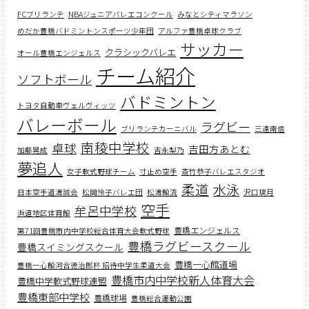
FCブリランテ
NBAジュニアバレエコンクール
みなとシティマラソン
めだか豊橋バドミントンスポーツ少年団
アルファ豊橋卓球クラブ
サッカー
クラシックバレエ
オール豊橋エンジェルス
チーム紹介
ソフトボール
バドミントン
トヨタ自動車ヴェルヴィッツ
バレーボール
ラグビー
ブリランテカーニバル
三遠南信
南稜中学校
卓球
吉田方あとむ
加藤晃成
吉永梨乃
夢追人
女子軟式野球チーム
寸止め空手
斎竹恭子バレエスタジオ
柔道
水泳
日本空手道濤誠会
松岡怜子バレエ団
松濤館流
沢口璃月
空手
牟呂中学校
浜道地区体育館
豊橋エンジェルス
第71回豊橋市内中学校総合体育大会軟式野球
豊橋ラグビースクール
豊橋スイミングスクール
豊橋一心館道場
豊橋一心館河合徳治郎杯 招待中学生柔道大会
豊橋市内中学校新人体育大会
豊橋中学軟式野球連盟
豊橋東部中学校
豊橋球場
豊橋総合運動公園