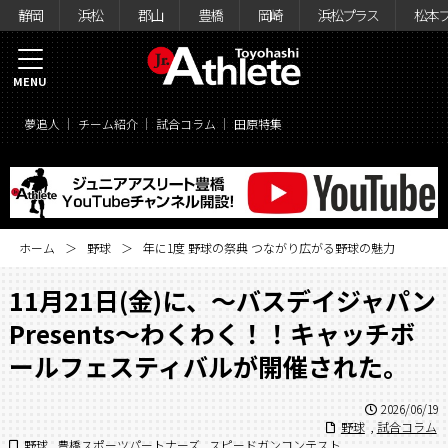
静岡
浜松
郡山
豊橋
岡崎
浜松プラス
松本
MENU
夢追人
チーム紹介
試合コラム
田原特集
ホーム
野球
年に1度 野球の祭典 つながり広がる野球の魅力
11月21日(金)に、～バスデイジャパン
Presents～わくわく！！キャッチボ
ールフェスティバルが開催された。
2026/06/19
野球
,
試合コラム
野球
,
豊橋スポーツパートナーズ
,
スピードガンコンテスト
,