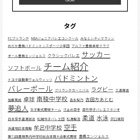
タグ
FCブリランテ
NBAジュニアバレエコンクール
みなとシティマラソン
めだか豊橋バドミントンスポーツ少年団
アルファ豊橋卓球クラブ
サッカー
クラシックバレエ
オール豊橋エンジェルス
チーム紹介
ソフトボール
バドミントン
トヨタ自動車ヴェルヴィッツ
バレーボール
ラグビー
ブリランテカーニバル
三遠南信
南稜中学校
卓球
吉田方あとむ
加藤晃成
吉永梨乃
夢追人
女子軟式野球チーム
寸止め空手
斎竹恭子バレエスタジオ
柔道
水泳
日本空手道濤誠会
松岡怜子バレエ団
松濤館流
沢口璃月
空手
牟呂中学校
浜道地区体育館
豊橋エンジェルス
第71回豊橋市内中学校総合体育大会軟式野球