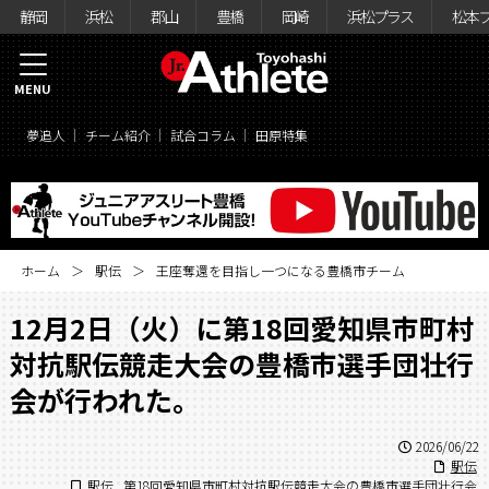
静岡
浜松
郡山
豊橋
岡崎
浜松プラス
松本
MENU
夢追人
チーム紹介
試合コラム
田原特集
ホーム
駅伝
王座奪還を目指し一つになる豊橋市チーム
12月2日（火）に第18回愛知県市町村
対抗駅伝競走大会の豊橋市選手団壮行
会が行われた。
2026/06/22
駅伝
駅伝
,
第18回愛知県市町村対抗駅伝競走大会の豊橋市選手団壮行会