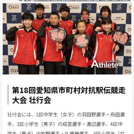
第18回愛知県市町村対抗駅伝競走
大会 壮行会
壮行会には、1区中学生（女子）の羽田野選手・舟田選
手、3区小学生（男子）の成宮選手・渡辺選手、4区中
学生（男子）の牧野選手・久曾神選手、5区小学生（女