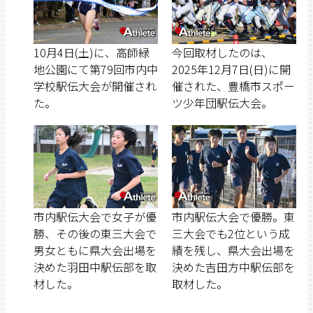
10月4日(土)に、高師緑
今回取材したのは、
地公園にて第79回市内中
2025年12月7日(日)に開
学校駅伝大会が開催され
催された、豊橋市スポー
た。
ツ少年団駅伝大会。
市内駅伝大会で女子が優
市内駅伝大会で優勝。東
勝、その後の東三大会で
三大会でも2位という成
男女ともに県大会出場を
績を残し、県大会出場を
決めた羽田中駅伝部を取
決めた吉田方中駅伝部を
材した。
取材した。