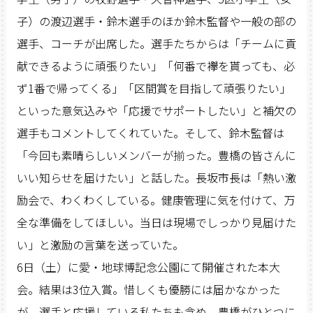
子）の渡辺選手・鈴木選手のほか鈴木監督や一般の部の
選手、コーチが出席した。選手たちからは「チームに貢
献できるように頑張りたい」「何番で襷を貰っても、必
ず1番で帰ってくる」「区間賞を目指して頑張りたい」
といった意気込みや「応援でサポートしたい」と補欠の
選手もコメントしてくれていた。そして、鈴木監督は
「今回も素晴らしいメンバーが揃った。豊橋の皆さんに
いい知らせを届けたい」と話した。長坂市長は「熱い激
励会で、わくわくしている。健康管理に気を付けて、万
全な準備をしてほしい。当日は現場でしっかり見届けた
い」と激励の言葉を送っていた。
6日（土）に愛・地球博記念公園にて開催された本大
会。結果は3位入賞。惜しくも優勝には届かなかった
が、選手と応援している私たちも含め、豊橋がひとつに