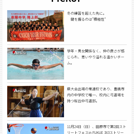
冬の練習を超えた先に。
鍵を握るのは”積極性“
学年・男女関係なく、仲の良さが感
じられ、思いやり溢れる温かいチー
ム。
県大会出場の常連校であり、豊橋市
内の中学校で唯一、校内に弓道場を
持つ桜丘中弓道部。
11月24日（日）、田原市で第2回スト
リートフェスin FUKUE 3X3ストリー