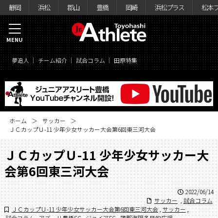
静岡
浜松
郡山
豊橋
岡崎
浜松プラス
松本
MENU
夢追人
チーム紹介
試合コラム
田原特集
ホーム
サッカー
ＪＣカップＵ-11 少年少女サッカー大会第6回東三河大会
ＪＣカップＵ-11 少年少女サッカー大
会第6回東三河大会
2022/06/14
サッカー
,
試合コラム
ＪＣカップＵ-11 少年少女サッカー大会第6回東三河大会
,
サッカー
,
試合コラム
,
アズーリ豊橋SC
,
ジョイアFC
,
蒲郡海陽多目的広場
,