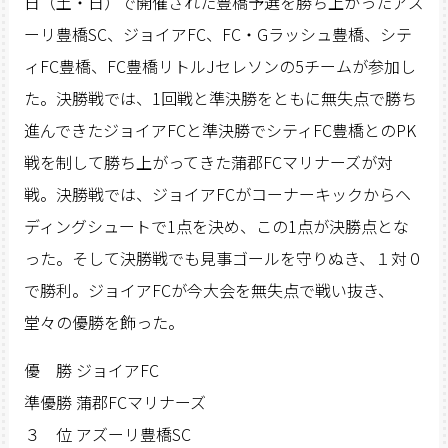
日（土・日）で開催された豊橋予選を勝ち上がったアズ
ーリ豊橋SC、ジョイアFC、FC・Gラッシュ豊橋、シテ
ィFC豊橋、FC豊橋リトルJセレソンの5チームが参加し
た。決勝戦では、1回戦と準決勝をともに無失点で勝ち
進んできたジョイアFCと準決勝でシティFC豊橋とのPK
戦を制して勝ち上がってきた蒲郡FCマリナーズが対
戦。決勝戦では、ジョイアFCがコーナーキックからヘ
ディングシュートで1点を決め、この1点が決勝点とな
った。そして決勝戦でも見事ゴールを守りぬき、１対０
で勝利。ジョイアFCが今大会を無失点で戦い抜き、
堂々の優勝を飾った。
優 勝 ジョイアFC
準優勝 蒲郡FCマリナーズ
３ 位 アズーリ豊橋SC