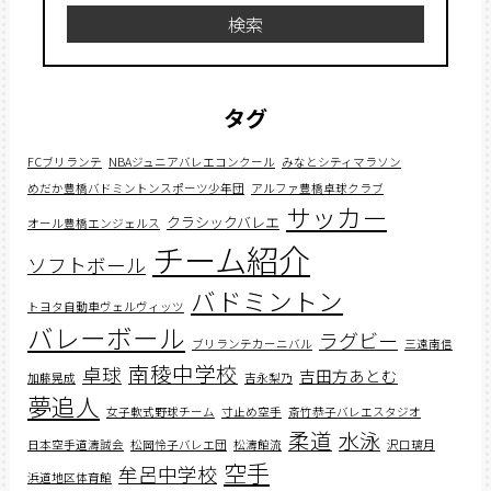
検索
タグ
FCブリランテ
NBAジュニアバレエコンクール
みなとシティマラソン
めだか豊橋バドミントンスポーツ少年団
アルファ豊橋卓球クラブ
サッカー
クラシックバレエ
オール豊橋エンジェルス
チーム紹介
ソフトボール
バドミントン
トヨタ自動車ヴェルヴィッツ
バレーボール
ラグビー
ブリランテカーニバル
三遠南信
南稜中学校
卓球
吉田方あとむ
加藤晃成
吉永梨乃
夢追人
女子軟式野球チーム
寸止め空手
斎竹恭子バレエスタジオ
柔道
水泳
日本空手道濤誠会
松岡怜子バレエ団
松濤館流
沢口璃月
空手
牟呂中学校
浜道地区体育館