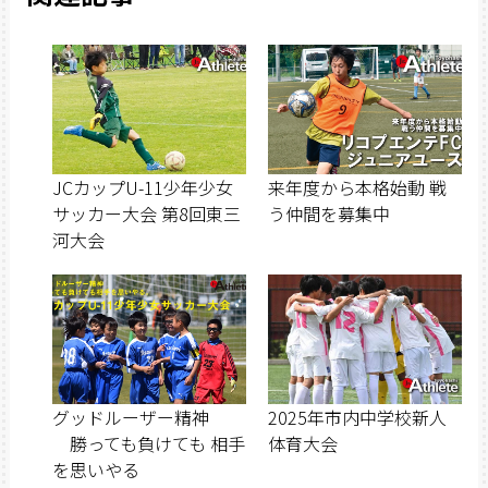
JCカップU-11少年少女
来年度から本格始動 戦
サッカー大会 第8回東三
う仲間を募集中
河大会
グッドルーザー精神
2025年市内中学校新人
勝っても負けても 相手
体育大会
を思いやる