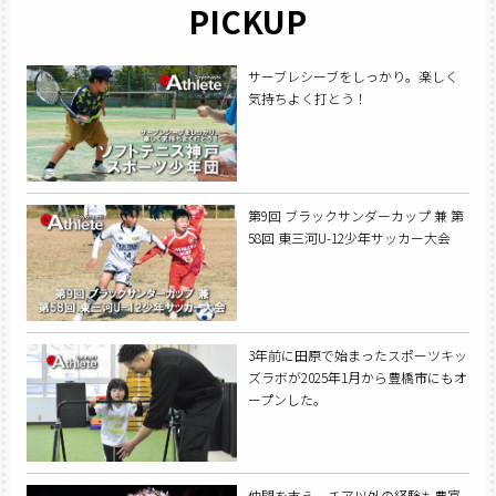
PICKUP
サーブレシーブをしっかり。楽しく
気持ちよく打とう！
第9回 ブラックサンダーカップ 兼 第
58回 東三河U-12少年サッカー大会
3年前に田原で始まったスポーツキッ
ズラボが2025年1月から豊橋市にもオ
ープンした。
仲間を支え、チア以外の経験も豊富