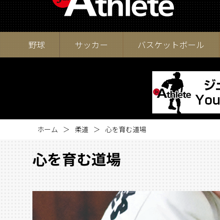
野球
サッカー
バスケットボール
ホーム
柔道
心を育む道場
心を育む道場