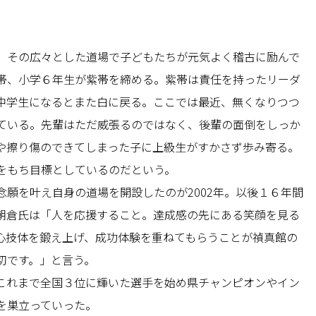
。その広々とした道場で子どもたちが元気よく稽古に励んで
帯、小学６年生が紫帯を締める。紫帯は責任を持ったリーダ
中学生になるとまた白に戻る。ここでは最近、無くなりつつ
ている。先輩はただ威張るのではなく、後輩の面倒をしっか
や擦り傷のできてしまった子に上級生がすかさず歩み寄る。
をもち目標としているのだという。
願を叶え自身の道場を開設したのが2002年。以後１６年間
朝倉氏は「人を応援すること。達成感の先にある笑顔を見る
心技体を鍛え上げ、成功体験を重ねてもらうことが禎真館の
切です。」と言う。
これまで全国３位に輝いた選手を始め県チャンピオンやイン
を巣立っていった。