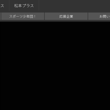
ラス
松本プラス
スポーツ少年団！
応援企業
お問い