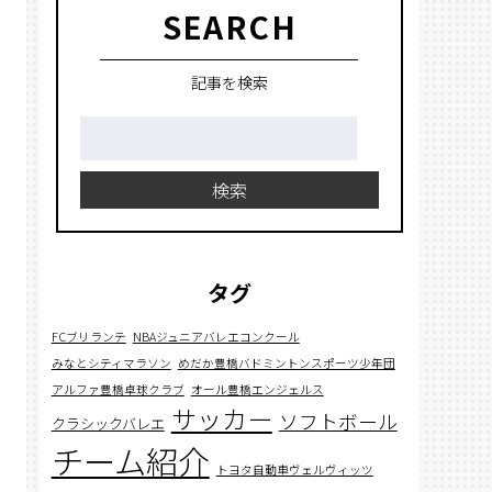
SEARCH
記事を検索
検
索:
検索
タグ
FCブリランテ
NBAジュニアバレエコンクール
みなとシティマラソン
めだか豊橋バドミントンスポーツ少年団
アルファ豊橋卓球クラブ
オール豊橋エンジェルス
サッカー
ソフトボール
クラシックバレエ
チーム紹介
トヨタ自動車ヴェルヴィッツ