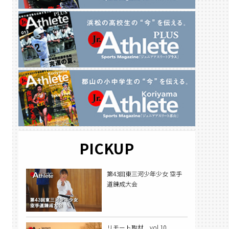
PICKUP
第43回東三河少年少女 空手
道錬成大会
リモート取材 vol.10