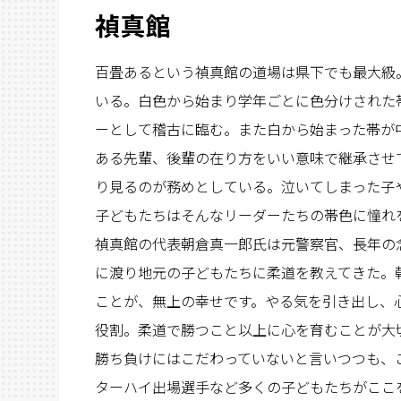
禎真館
百畳あるという禎真館の道場は県下でも最大級
いる。白色から始まり学年ごとに色分けされた
ーとして稽古に臨む。また白から始まった帯が
ある先輩、後輩の在り方をいい意味で継承させ
り見るのが務めとしている。泣いてしまった子
子どもたちはそんなリーダーたちの帯色に憧れ
禎真館の代表朝倉真一郎氏は元警察官、長年の念
に渡り地元の子どもたちに柔道を教えてきた。
ことが、無上の幸せです。やる気を引き出し、
役割。柔道で勝つこと以上に心を育むことが大
勝ち負けにはこだわっていないと言いつつも、
ターハイ出場選手など多くの子どもたちがここ