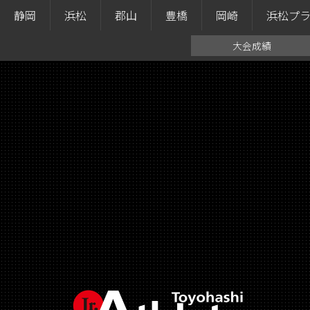
静岡
浜松
郡山
豊橋
岡崎
浜松プ
大会成績