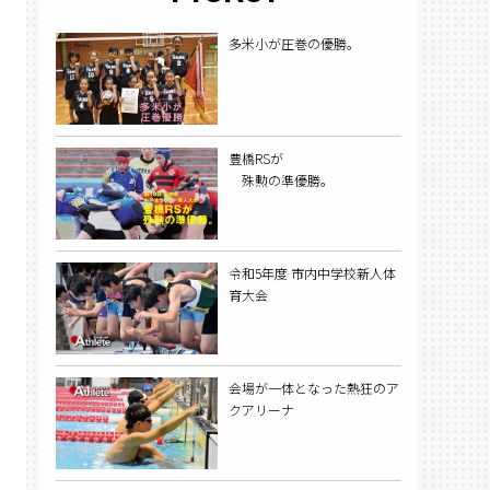
多米小が圧巻の優勝。
豊橋RSが
殊勲の準優勝。
令和5年度 市内中学校新人体
育大会
会場が一体となった熱狂のア
クアリーナ