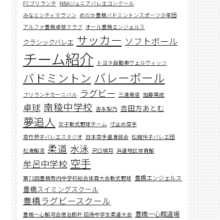
FCブリランテ
NBAジュニアバレエコンクール
みなとシティマラソン
めだか豊橋バドミントンスポーツ少年団
アルファ豊橋卓球クラブ
オール豊橋エンジェルス
サッカー
ソフトボール
クラシックバレエ
チーム紹介
トヨタ自動車ヴェルヴィッツ
バレーボール
バドミントン
ラグビー
ブリランテカーニバル
三遠南信
加藤晃成
南稜中学校
卓球
吉田方あとむ
吉永梨乃
夢追人
女子軟式野球チーム
寸止め空手
斎竹恭子バレエスタジオ
日本空手道濤誠会
松岡怜子バレエ団
柔道
水泳
松濤館流
沢口璃月
浜道地区体育館
空手
牟呂中学校
豊橋エンジェルス
第71回豊橋市内中学校総合体育大会軟式野球
豊橋スイミングスクール
豊橋ラグビースクール
豊橋一心館道場
豊橋一心館河合徳治郎杯 招待中学生柔道大会