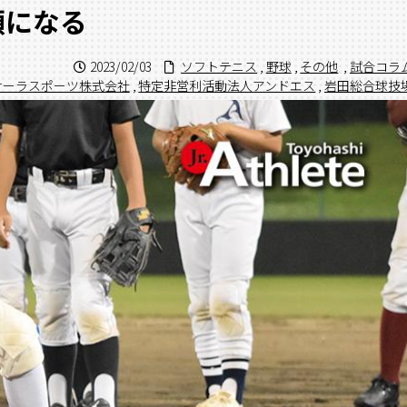
顔になる
2023/02/03
ソフトテニス
,
野球
,
その他
,
試合コラ
サーラスポーツ株式会社
,
特定非営利活動法人アンドエス
,
岩田総合球技