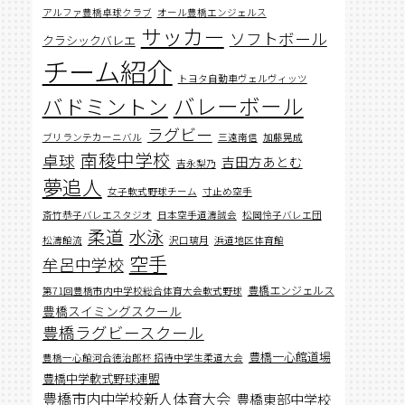
アルファ豊橋卓球クラブ
オール豊橋エンジェルス
サッカー
ソフトボール
クラシックバレエ
チーム紹介
トヨタ自動車ヴェルヴィッツ
バレーボール
バドミントン
ラグビー
ブリランテカーニバル
三遠南信
加藤晃成
南稜中学校
卓球
吉田方あとむ
吉永梨乃
夢追人
女子軟式野球チーム
寸止め空手
斎竹恭子バレエスタジオ
日本空手道濤誠会
松岡怜子バレエ団
柔道
水泳
松濤館流
沢口璃月
浜道地区体育館
空手
牟呂中学校
豊橋エンジェルス
第71回豊橋市内中学校総合体育大会軟式野球
豊橋スイミングスクール
豊橋ラグビースクール
豊橋一心館道場
豊橋一心館河合徳治郎杯 招待中学生柔道大会
豊橋中学軟式野球連盟
豊橋市内中学校新人体育大会
豊橋東部中学校