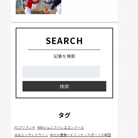
SEARCH
記事を検索
検
索:
検索
タグ
FCブリランテ
NBAジュニアバレエコンクール
みなとシティマラソン
めだか豊橋バドミントンスポーツ少年団