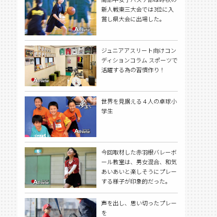
新人戦東三大会では3位に入
賞し県大会に出場した。
ジュニアアスリート向けコン
ディションコラム スポーツで
活躍する為の習慣作り！
世界を見据える４人の卓球小
学生
今回取材した赤羽根バレーボ
ール教室は、男女混合、和気
あいあいと楽しそうにプレー
する様子が印象的だった。
声を出し、思い切ったプレー
を