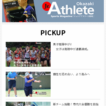
PICKUP
男子南陽中がV
女子は南陵中が連覇達成。
個性を認め合い、より高みへ
新チーム始動！市内大会優勝を目指