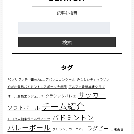
記事を検索
検
索:
検索
タグ
FCブリランテ
NBAジュニアバレエコンクール
みなとシティマラソン
めだか豊橋バドミントンスポーツ少年団
アルファ豊橋卓球クラブ
サッカー
クラシックバレエ
オール豊橋エンジェルス
チーム紹介
ソフトボール
バドミントン
トヨタ自動車ヴェルヴィッツ
バレーボール
ラグビー
ブリランテカーニバル
三遠南信