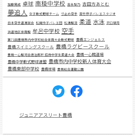
南稜中学校
卓球
吉田方あとむ
加藤晃成
吉永梨乃
夢追人
女子軟式野球チーム
寸止め空手
斎竹恭子バレエスタジオ
柔道
水泳
日本空手道濤誠会
松岡怜子バレエ団
松濤館流
沢口璃月
空手
牟呂中学校
浜道地区体育館
豊橋エンジェルス
第71回豊橋市内中学校総合体育大会軟式野球
豊橋ラグビースクール
豊橋スイミングスクール
豊橋一心館道場
豊橋一心館河合徳治郎杯 招待中学生柔道大会
豊橋市内中学校新人体育大会
豊橋中学軟式野球連盟
豊橋東部中学校
豊橋球場
豊橋総合運動公園
ジュニアアスリート豊橋