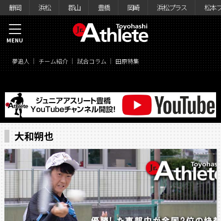
静岡
浜松
郡山
豊橋
岡崎
浜松プラス
松本
MENU
夢追人
チーム紹介
試合コラム
田原特集
大和朔也