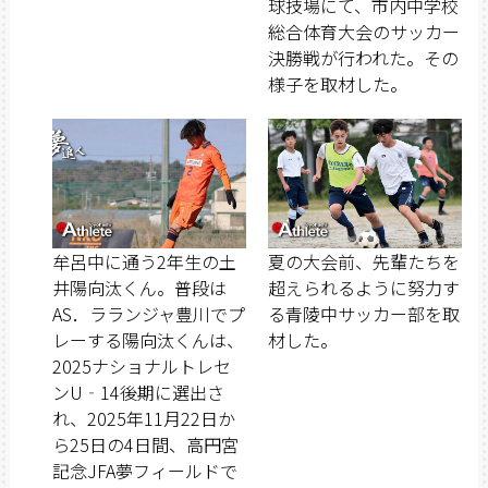
球技場にて、市内中学校
総合体育大会のサッカー
決勝戦が行われた。その
様子を取材した。
牟呂中に通う2年生の土
夏の大会前、先輩たちを
井陽向汰くん。普段は
超えられるように努力す
AS．ラランジャ豊川でプ
る青陵中サッカー部を取
レーする陽向汰くんは、
材した。
2025ナショナルトレセ
ンU‐14後期に選出さ
れ、2025年11月22日か
ら25日の4日間、高円宮
記念JFA夢フィールドで