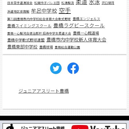
柔道
水泳
日本空手道濤誠会
松岡怜子バレエ団
松濤館流
沢口璃月
空手
牟呂中学校
浜道地区体育館
豊橋エンジェルス
第71回豊橋市内中学校総合体育大会軟式野球
豊橋ラグビースクール
豊橋スイミングスクール
豊橋一心館道場
豊橋一心館河合徳治郎杯 招待中学生柔道大会
豊橋市内中学校新人体育大会
豊橋中学軟式野球連盟
豊橋東部中学校
豊橋球場
豊橋総合運動公園
ジュニアアスリート豊橋