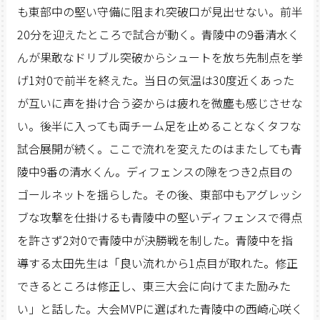
も東部中の堅い守備に阻まれ突破口が見出せない。前半
20分を迎えたところで試合が動く。青陵中の9番清水く
んが果敢なドリブル突破からシュートを放ち先制点を挙
げ1対0で前半を終えた。当日の気温は30度近くあった
が互いに声を掛け合う姿からは疲れを微塵も感じさせな
い。後半に入っても両チーム足を止めることなくタフな
試合展開が続く。ここで流れを変えたのはまたしても青
陵中9番の清水くん。ディフェンスの隙をつき2点目の
ゴールネットを揺らした。その後、東部中もアグレッシ
ブな攻撃を仕掛けるも青陵中の堅いディフェンスで得点
を許さず2対0で青陵中が決勝戦を制した。青陵中を指
導する太田先生は「良い流れから1点目が取れた。修正
できるところは修正し、東三大会に向けてまた励みた
い」と話した。大会MVPに選ばれた青陵中の西崎心咲く