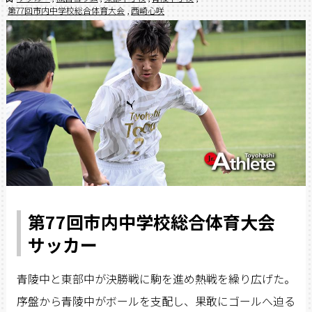
第77回市内中学校総合体育大会
,
西崎心咲
第77回市内中学校総合体育大会
サッカー
青陵中と東部中が決勝戦に駒を進め熱戦を繰り広げた。
序盤から青陵中がボールを支配し、果敢にゴールへ迫る