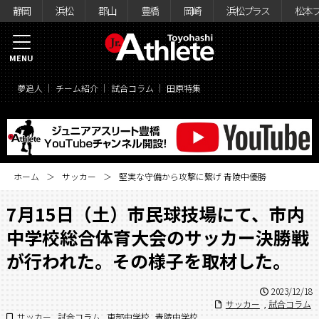
静岡
浜松
郡山
豊橋
岡崎
浜松プラス
松本
MENU
夢追人
チーム紹介
試合コラム
田原特集
ホーム
サッカー
堅実な守備から攻撃に繋げ 青陵中優勝
7月15日（土）市民球技場にて、市内
中学校総合体育大会のサッカー決勝戦
が行われた。その様子を取材した。
2023/12/18
サッカー
,
試合コラム
サッカー
,
試合コラム
,
東部中学校
,
青陵中学校
,