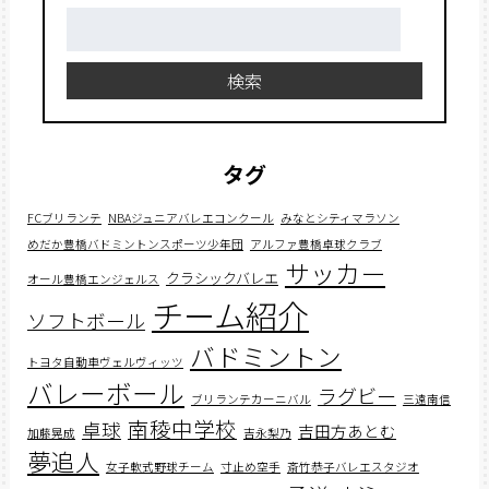
検
索:
検索
タグ
FCブリランテ
NBAジュニアバレエコンクール
みなとシティマラソン
めだか豊橋バドミントンスポーツ少年団
アルファ豊橋卓球クラブ
サッカー
クラシックバレエ
オール豊橋エンジェルス
チーム紹介
ソフトボール
バドミントン
トヨタ自動車ヴェルヴィッツ
バレーボール
ラグビー
ブリランテカーニバル
三遠南信
南稜中学校
卓球
吉田方あとむ
加藤晃成
吉永梨乃
夢追人
女子軟式野球チーム
寸止め空手
斎竹恭子バレエスタジオ