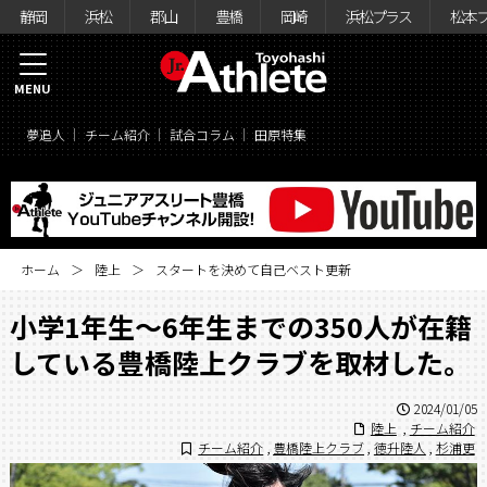
静岡
浜松
郡山
豊橋
岡崎
浜松プラス
松本
MENU
夢追人
チーム紹介
試合コラム
田原特集
ホーム
陸上
スタートを決めて自己ベスト更新
小学1年生～6年生までの350人が在籍
している豊橋陸上クラブを取材した。
2024/01/05
陸上
,
チーム紹介
チーム紹介
,
豊橋陸上クラブ
,
徳升陸人
,
杉浦更