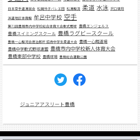
柔道
水泳
日本空手道濤誠会
松岡怜子バレエ団
松濤館流
沢口璃月
空手
牟呂中学校
浜道地区体育館
豊橋エンジェルス
第71回豊橋市内中学校総合体育大会軟式野球
豊橋ラグビースクール
豊橋スイミングスクール
豊橋一心館道場
豊橋一心館河合徳治郎杯 招待中学生柔道大会
豊橋市内中学校新人体育大会
豊橋中学軟式野球連盟
豊橋東部中学校
豊橋球場
豊橋総合運動公園
ジュニアアスリート豊橋