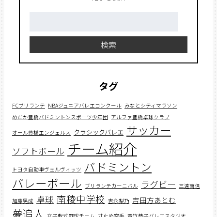
検
索:
検索
タグ
FCブリランテ
NBAジュニアバレエコンクール
みなとシティマラソン
めだか豊橋バドミントンスポーツ少年団
アルファ豊橋卓球クラブ
サッカー
クラシックバレエ
オール豊橋エンジェルス
チーム紹介
ソフトボール
バドミントン
トヨタ自動車ヴェルヴィッツ
バレーボール
ラグビー
ブリランテカーニバル
三遠南信
南稜中学校
卓球
吉田方あとむ
加藤晃成
吉永梨乃
夢追人
女子軟式野球チーム
寸止め空手
斎竹恭子バレエスタジオ