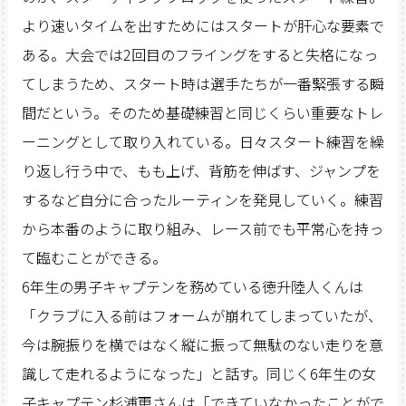
より速いタイムを出すためにはスタートが肝心な要素で
ある。大会では2回目のフライングをすると失格になっ
てしまうため、スタート時は選手たちが一番緊張する瞬
間だという。そのため基礎練習と同じくらい重要なトレ
ーニングとして取り入れている。日々スタート練習を繰
り返し行う中で、もも上げ、背筋を伸ばす、ジャンプを
するなど自分に合ったルーティンを発見していく。練習
から本番のように取り組み、レース前でも平常心を持っ
て臨むことができる。
6年生の男子キャプテンを務めている徳升陸人くんは
「クラブに入る前はフォームが崩れてしまっていたが、
今は腕振りを横ではなく縦に振って無駄のない走りを意
識して走れるようになった」と話す。同じく6年生の女
子キャプテン杉浦更さんは「できていなかったことがで