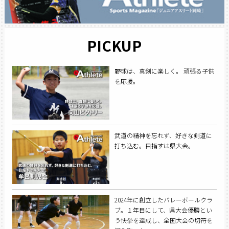
PICKUP
野球は、真剣に楽しく。 頑張る子供
を応援。
武道の精神を忘れず、好きな剣道に
打ち込む。目指すは県大会。
2024年に創立したバレーボールクラ
ブ。１年目にして、県大会優勝とい
う快挙を達成し、全国大会の切符を