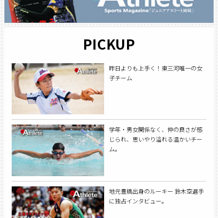
PICKUP
昨日よりも上手く！東三河唯一の女
子チーム
学年・男女関係なく、仲の良さが感
じられ、思いやり溢れる温かいチー
ム。
地元豊橋出身のルーキー 鈴木空選手
に独占インタビュー。