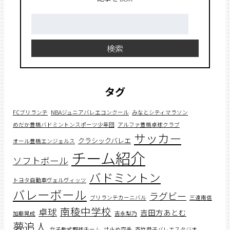
検
索:
検索
タグ
FCブリランテ
NBAジュニアバレエコンクール
みなとシティマラソン
めだか豊橋バドミントンスポーツ少年団
アルファ豊橋卓球クラブ
サッカー
クラシックバレエ
オール豊橋エンジェルス
チーム紹介
ソフトボール
バドミントン
トヨタ自動車ヴェルヴィッツ
バレーボール
ラグビー
ブリランテカーニバル
三遠南信
南稜中学校
卓球
吉田方あとむ
加藤晃成
吉永梨乃
夢追人
女子軟式野球チーム
寸止め空手
斎竹恭子バレエスタジオ