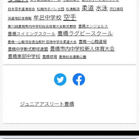
柔道
水泳
日本空手道濤誠会
松岡怜子バレエ団
松濤館流
沢口璃月
空手
牟呂中学校
浜道地区体育館
豊橋エンジェルス
第71回豊橋市内中学校総合体育大会軟式野球
豊橋ラグビースクール
豊橋スイミングスクール
豊橋一心館道場
豊橋一心館河合徳治郎杯 招待中学生柔道大会
豊橋市内中学校新人体育大会
豊橋中学軟式野球連盟
豊橋東部中学校
豊橋球場
豊橋総合運動公園
ジュニアアスリート豊橋