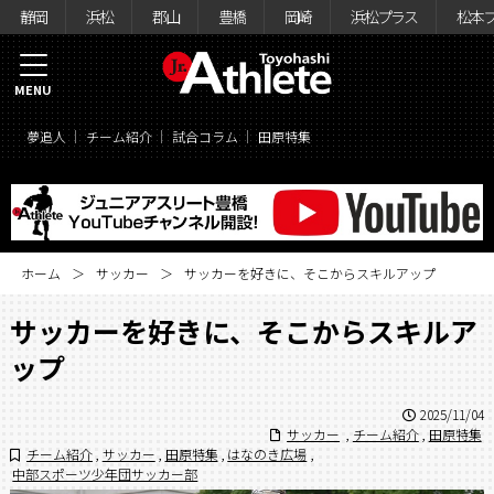
静岡
浜松
郡山
豊橋
岡崎
浜松プラス
松本
MENU
夢追人
チーム紹介
試合コラム
田原特集
ホーム
サッカー
サッカーを好きに、そこからスキルアップ
サッカーを好きに、そこからスキルア
ップ
2025/11/04
サッカー
,
チーム紹介
,
田原特集
チーム紹介
,
サッカー
,
田原特集
,
はなのき広場
,
中部スポーツ少年団サッカー部