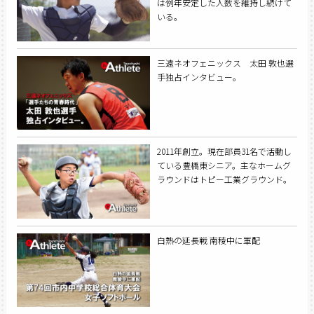
は例年安定した人数を維持し続けて
いる。
三遠ネオフェニックス 太田 敦也選
手独占インタビュー。
2011年創立。現在部員31名で活動し
ている豊橋東シニア。主なホームグ
ラウンドはトピー工業グラウンド。
白熱の延長戦 南稜中に軍配