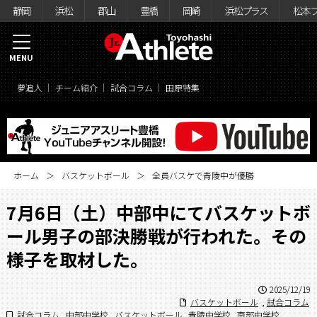
静岡
浜松
郡山
豊橋
岡崎
浜松プラス
松本
MENU
夢追人
チーム紹介
試合コラム
田原特集
ホーム
バスケットボール
全員バスケで青陵中が優勝
7月6日（土）中部中にてバスケットボ
ール男子の部決勝戦が行われた。その
様子を取材した。
2025/12/19
バスケットボール
,
試合コラム
試合コラム
,
中部中学校
,
バスケットボール
,
青陵中学校
,
南部中学校
,