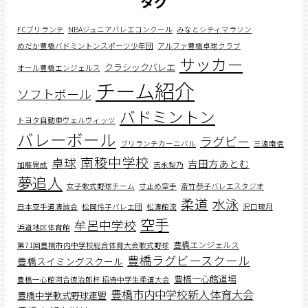
タグ
FCブリランテ
NBAジュニアバレエコンクール
みなとシティマラソン
めだか豊橋バドミントンスポーツ少年団
アルファ豊橋卓球クラブ
サッカー
クラシックバレエ
オール豊橋エンジェルス
チーム紹介
ソフトボール
バドミントン
トヨタ自動車ヴェルヴィッツ
バレーボール
ラグビー
ブリランテカーニバル
三遠南信
南稜中学校
卓球
吉田方あとむ
加藤晃成
吉永梨乃
夢追人
女子軟式野球チーム
寸止め空手
斎竹恭子バレエスタジオ
柔道
水泳
日本空手道濤誠会
松岡怜子バレエ団
松濤館流
沢口璃月
空手
牟呂中学校
浜道地区体育館
豊橋エンジェルス
第71回豊橋市内中学校総合体育大会軟式野球
豊橋ラグビースクール
豊橋スイミングスクール
豊橋一心館道場
豊橋一心館河合徳治郎杯 招待中学生柔道大会
豊橋市内中学校新人体育大会
豊橋中学軟式野球連盟