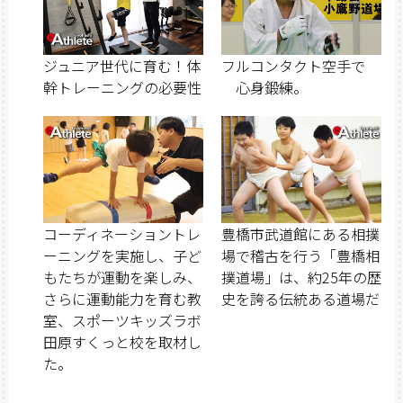
ジュニア世代に育む！体
フルコンタクト空手で
幹トレーニングの必要性
心身鍛練。
コーディネーショントレ
豊橋市武道館にある相撲
ーニングを実施し、子ど
場で稽古を行う「豊橋相
もたちが運動を楽しみ、
撲道場」は、約25年の歴
さらに運動能力を育む教
史を誇る伝統ある道場だ
室、スポーツキッズラボ
田原すくっと校を取材し
た。