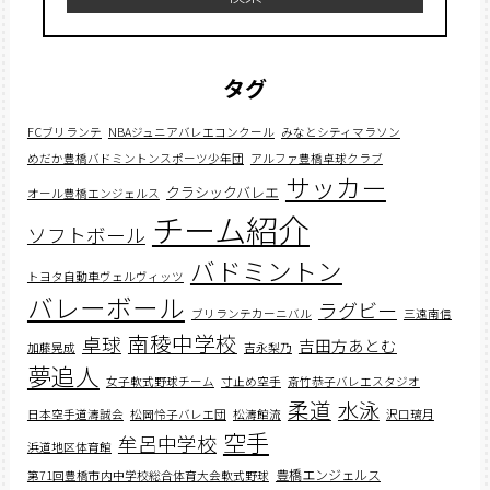
タグ
FCブリランテ
NBAジュニアバレエコンクール
みなとシティマラソン
めだか豊橋バドミントンスポーツ少年団
アルファ豊橋卓球クラブ
サッカー
クラシックバレエ
オール豊橋エンジェルス
チーム紹介
ソフトボール
バドミントン
トヨタ自動車ヴェルヴィッツ
バレーボール
ラグビー
ブリランテカーニバル
三遠南信
南稜中学校
卓球
吉田方あとむ
加藤晃成
吉永梨乃
夢追人
女子軟式野球チーム
寸止め空手
斎竹恭子バレエスタジオ
柔道
水泳
日本空手道濤誠会
松岡怜子バレエ団
松濤館流
沢口璃月
空手
牟呂中学校
浜道地区体育館
豊橋エンジェルス
第71回豊橋市内中学校総合体育大会軟式野球