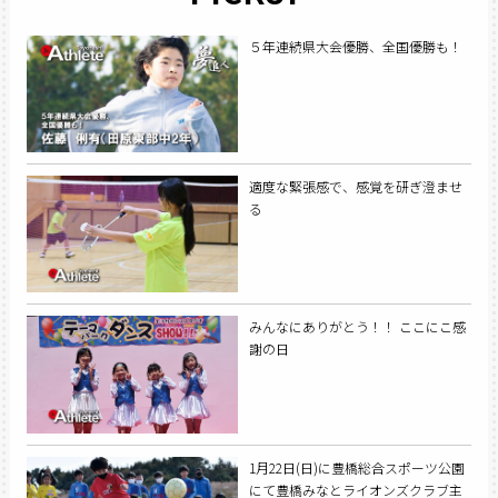
５年連続県大会優勝、全国優勝も！
適度な緊張感で、感覚を研ぎ澄ませ
る
みんなにありがとう！！ ここにこ感
謝の日
1月22日(日)に豊橋総合スポーツ公園
にて豊橋みなとライオンズクラブ主