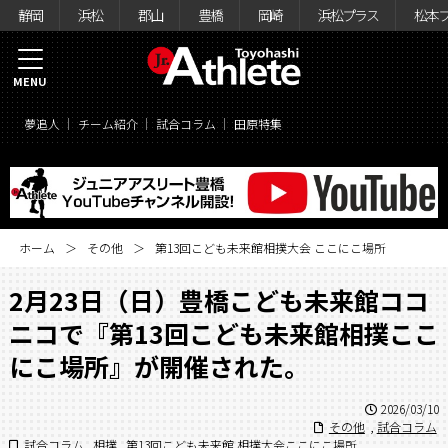
静岡
浜松
郡山
豊橋
岡崎
浜松プラス
松本
MENU
夢追人
チーム紹介
試合コラム
田原特集
ホーム
その他
第13回こども未来館相撲大会 ここにこ場所
2月23日（日）豊橋こども未来館ココ
ニコで『第13回こども未来館相撲ここ
にこ場所』が開催された。
2026/03/10
その他
,
試合コラム
試合コラム
,
相撲
,
第13回こども未来館 相撲大会ここにこ場所
,