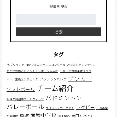
記事を検索
検
索:
検索
タグ
FCブリランテ
NBAジュニアバレエコンクール
みなとシティマラソン
めだか豊橋バドミントンスポーツ少年団
アルファ豊橋卓球クラブ
サッカー
クラシックバレエ
オール豊橋エンジェルス
チーム紹介
ソフトボール
バドミントン
トヨタ自動車ヴェルヴィッツ
バレーボール
ラグビー
ブリランテカーニバル
三遠南信
南稜中学校
卓球
吉田方あとむ
加藤晃成
吉永梨乃