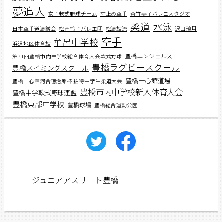
夢追人
女子軟式野球チーム
寸止め空手
斎竹恭子バレエスタジオ
柔道
水泳
日本空手道濤誠会
松岡怜子バレエ団
松濤館流
沢口璃月
空手
牟呂中学校
浜道地区体育館
豊橋エンジェルス
第71回豊橋市内中学校総合体育大会軟式野球
豊橋ラグビースクール
豊橋スイミングスクール
豊橋一心館道場
豊橋一心館河合徳治郎杯 招待中学生柔道大会
豊橋市内中学校新人体育大会
豊橋中学軟式野球連盟
豊橋東部中学校
豊橋球場
豊橋総合運動公園
ジュニアアスリート豊橋