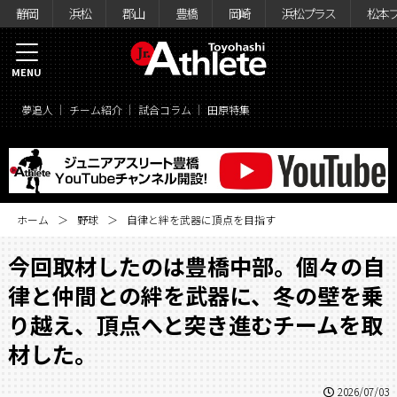
静岡
浜松
郡山
豊橋
岡崎
浜松プラス
松本
MENU
夢追人
チーム紹介
試合コラム
田原特集
ホーム
野球
自律と絆を武器に頂点を目指す
今回取材したのは豊橋中部。個々の自
律と仲間との絆を武器に、冬の壁を乗
り越え、頂点へと突き進むチームを取
材した。
2026/07/03