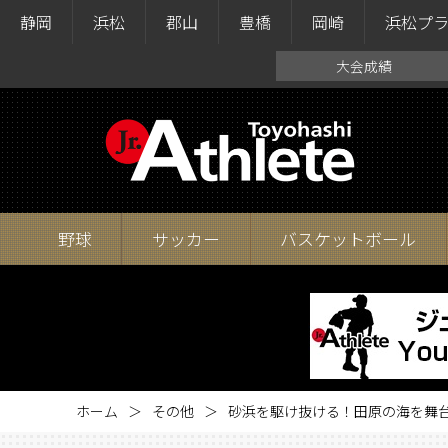
静岡
浜松
郡山
豊橋
岡崎
浜松プ
大会成績
野球
サッカー
バスケットボール
ホーム
その他
砂浜を駆け抜ける！田原の海を舞