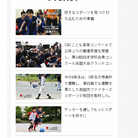
好きなスポーツを見つけ 打
ち込むための準備
CBCこども音楽コンクールで
12年ぶりの最優秀賞を受賞
し、第14回日本学校合奏コン
クール全国大会グランドコン
テストでは2年ぶりの出場で
優秀賞を受賞した牟呂中オー
今の6年生は、5年生の市長杯
ケストラ部。
で優勝し、東日旗でも優勝を
果たした吉田方ファイターズ
スポーツ少年団を取材した。
サッカーを通してもっとスポ
ーツを好きに