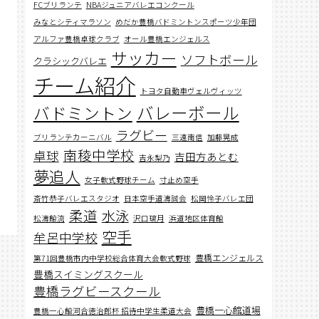
FCブリランテ
NBAジュニアバレエコンクール
みなとシティマラソン
めだか豊橋バドミントンスポーツ少年団
アルファ豊橋卓球クラブ
オール豊橋エンジェルス
サッカー
ソフトボール
クラシックバレエ
チーム紹介
トヨタ自動車ヴェルヴィッツ
バレーボール
バドミントン
ラグビー
ブリランテカーニバル
三遠南信
加藤晃成
南稜中学校
卓球
吉田方あとむ
吉永梨乃
夢追人
女子軟式野球チーム
寸止め空手
斎竹恭子バレエスタジオ
日本空手道濤誠会
松岡怜子バレエ団
柔道
水泳
松濤館流
沢口璃月
浜道地区体育館
空手
牟呂中学校
豊橋エンジェルス
第71回豊橋市内中学校総合体育大会軟式野球
豊橋スイミングスクール
豊橋ラグビースクール
豊橋一心館道場
豊橋一心館河合徳治郎杯 招待中学生柔道大会