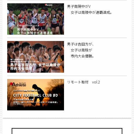
男子南陽中がV
女子は南陵中が連覇達成。
男子は吉田方が、
女子は南稜が
市内大会優勝。
リモート取材 vol.2