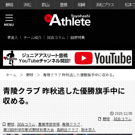
静岡
浜松
郡山
豊橋
岡崎
浜松プラス
松本
MENU
夢追人
チーム紹介
試合コラム
田原特集
ホーム
野球
青陵クラブ 昨秋逃した優勝旗手中に収める。
青陵クラブ 昨秋逃した優勝旗手中に
収める。
2019/12/09
野球
,
試合コラム
野球
,
試合コラム
,
豊橋市営球場
,
青陵クラブ
,
第33回中学校軟式野球秋季大会
,
高師台クラブ
,
鈴木悠人