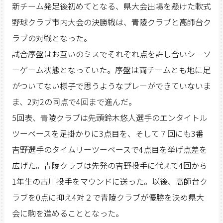
新チーム発足後初めてとなる、県大会出場を懸けた軟式
野球クラブ市内大会の決勝戦は、青陵クラブと高師台ク
ラブの対戦となった。
試合序盤はお互いのミスでそれぞれ点を許し合いシーソ
ーゲーム状態となっていた。序盤は両チームとも地に足
がついてない様子で思うようなプレーができていないま
ま、2対2の同点で4回まで進んだ。
5回表、青陵クラブは先頭鈴木悠人選手のエンタイトル
ツーベースを足掛かりに3点目を、そして７回にも3番
吉野選手のタイムリーツーベースで4点目を挙げ点差を
広げた。青陵クラブは先発の吉野投手に代えて4回から
1年生の古川投手をマウンドに送った。以後、高師台ク
ラブを0点に抑え4対２で青陵クラブが優勝を決め県大
会に駒を進めることとなった。