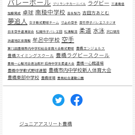
バレーボール
ラグビー
ブリランテカーニバル
三遠南信
南稜中学校
卓球
吉田方あとむ
加藤晃成
吉永梨乃
夢追人
女子軟式野球チーム
寸止め空手
斎竹恭子バレエスタジオ
柔道
水泳
日本空手道濤誠会
松岡怜子バレエ団
松濤館流
沢口璃月
空手
牟呂中学校
浜道地区体育館
豊橋エンジェルス
第71回豊橋市内中学校総合体育大会軟式野球
豊橋ラグビースクール
豊橋スイミングスクール
豊橋一心館道場
豊橋一心館河合徳治郎杯 招待中学生柔道大会
豊橋市内中学校新人体育大会
豊橋中学軟式野球連盟
豊橋東部中学校
豊橋球場
豊橋総合運動公園
ジュニアアスリート豊橋