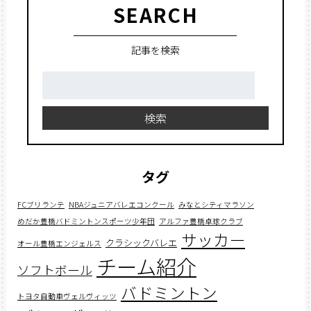
SEARCH
記事を検索
検
索:
検索
タグ
FCブリランテ
NBAジュニアバレエコンクール
みなとシティマラソン
めだか豊橋バドミントンスポーツ少年団
アルファ豊橋卓球クラブ
サッカー
クラシックバレエ
オール豊橋エンジェルス
チーム紹介
ソフトボール
バドミントン
トヨタ自動車ヴェルヴィッツ