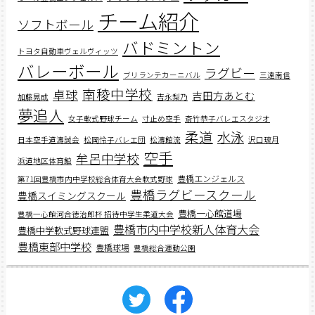
チーム紹介
ソフトボール
バドミントン
トヨタ自動車ヴェルヴィッツ
バレーボール
ラグビー
ブリランテカーニバル
三遠南信
南稜中学校
卓球
吉田方あとむ
加藤晃成
吉永梨乃
夢追人
女子軟式野球チーム
寸止め空手
斎竹恭子バレエスタジオ
柔道
水泳
日本空手道濤誠会
松岡怜子バレエ団
松濤館流
沢口璃月
空手
牟呂中学校
浜道地区体育館
豊橋エンジェルス
第71回豊橋市内中学校総合体育大会軟式野球
豊橋ラグビースクール
豊橋スイミングスクール
豊橋一心館道場
豊橋一心館河合徳治郎杯 招待中学生柔道大会
豊橋市内中学校新人体育大会
豊橋中学軟式野球連盟
豊橋東部中学校
豊橋球場
豊橋総合運動公園