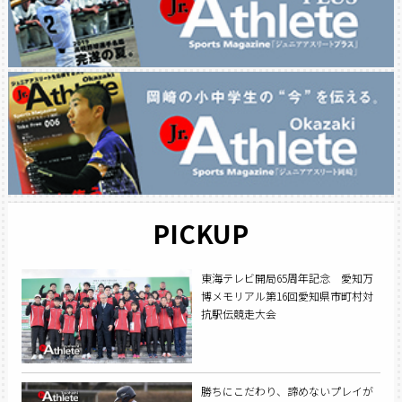
PICKUP
東海テレビ開局65周年記念 愛知万
博メモリアル第16回愛知県市町村対
抗駅伝競走大会
勝ちにこだわり、諦めないプレイが