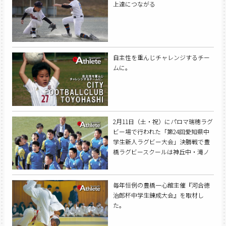
上達につながる
自主性を重んじチャレンジするチー
ムに。
2月11日（土・祝）にパロマ瑞穂ラグ
ビー場で行われた「第24回愛知県中
学生新人ラグビー大会」決勝戦で豊
橋ラグビースクールは神丘中・滝ノ
水中（部活動連合チーム）に24対12
で勝利し、見事優勝を飾り愛知県の
頂点に立った。
毎年恒例の豊橋一心館主催『河合徳
治郎杯中学生錬成大会』を取材し
た。