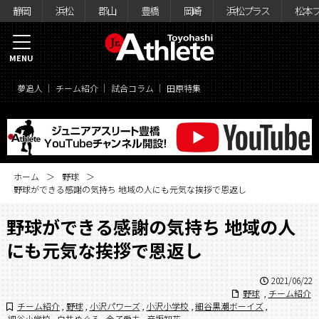
静岡
浜松
郡山
豊橋
岡崎
浜松プラス
松本
MENU
夢追人
チーム紹介
試合コラム
田原特集
ホーム
野球
野球ができる感謝の気持ち 地域の人にも元気な挨拶で恩返し
野球ができる感謝の気持ち 地域の人
にも元気な挨拶で恩返し
2021/06/22
野球
,
チーム紹介
チーム紹介
,
野球
,
小沢パワーズ
,
小沢小学校
,
細谷黒潮ボーイズ
,
細谷小学校
,
白井めぐる
,
金子愛未
,
彦坂知花