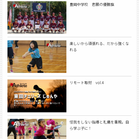
豊岡中学校 悲願の優勝旗
楽しいから頑張れる、だから強くな
れる
リモート取材 vol.4
怪我をしない指導と礼儀を重視。自
ら学ぶ子に！