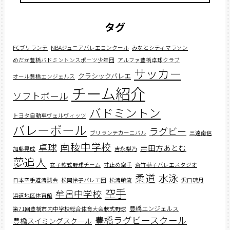
タグ
FCブリランテ
NBAジュニアバレエコンクール
みなとシティマラソン
めだか豊橋バドミントンスポーツ少年団
アルファ豊橋卓球クラブ
サッカー
クラシックバレエ
オール豊橋エンジェルス
チーム紹介
ソフトボール
バドミントン
トヨタ自動車ヴェルヴィッツ
バレーボール
ラグビー
ブリランテカーニバル
三遠南信
南稜中学校
卓球
吉田方あとむ
加藤晃成
吉永梨乃
夢追人
女子軟式野球チーム
寸止め空手
斎竹恭子バレエスタジオ
柔道
水泳
日本空手道濤誠会
松岡怜子バレエ団
松濤館流
沢口璃月
空手
牟呂中学校
浜道地区体育館
豊橋エンジェルス
第71回豊橋市内中学校総合体育大会軟式野球
豊橋ラグビースクール
豊橋スイミングスクール