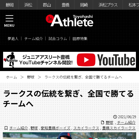
静岡
浜松
郡山
豊橋
岡崎
浜松プラス
松本
MENU
夢追人
チーム紹介
試合コラム
田原特集
ホーム
野球
ラークスの伝統を繋ぎ、全国で勝てるチームへ
ラークスの伝統を繋ぎ、全国で勝てる
チームへ
2021/06/29
野球
,
チーム紹介
チーム紹介
,
野球
,
愛知豊橋ボーイズ
,
スカイラークス
,
豊橋スカイラークス