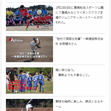
1月22日(日)に豊橋総合スポーツ公園
にて豊橋みなとライオンズクラブ主
催のジュニアサッカースクールが行
われた。
”地元で頑張る先輩” 一幸建設株式会
社 永坂健太さん
競い学び合う。
勝敗よりも大事なこと。
野球を純粋に楽しみ、原点となるチ
ーム