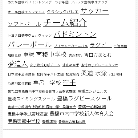
めだか豊橋バドミントンスポーツ少年団
アルファ豊橋卓球クラブ
サッカー
クラシックバレエ
オール豊橋エンジェルス
チーム紹介
ソフトボール
バドミントン
トヨタ自動車ヴェルヴィッツ
バレーボール
ラグビー
ブリランテカーニバル
三遠南信
南稜中学校
卓球
吉田方あとむ
加藤晃成
吉永梨乃
夢追人
女子軟式野球チーム
寸止め空手
斎竹恭子バレエスタジオ
柔道
水泳
日本空手道濤誠会
松岡怜子バレエ団
松濤館流
沢口璃月
空手
牟呂中学校
浜道地区体育館
豊橋エンジェルス
第71回豊橋市内中学校総合体育大会軟式野球
豊橋ラグビースクール
豊橋スイミングスクール
豊橋一心館道場
豊橋一心館河合徳治郎杯 招待中学生柔道大会
豊橋市内中学校新人体育大会
豊橋中学軟式野球連盟
豊橋東部中学校
豊橋球場
豊橋総合運動公園