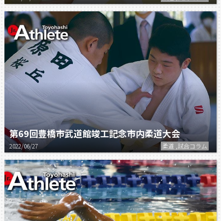
第69回豊橋市武道館竣工記念市内柔道大会
2022/06/27
柔道 ,試合コラム