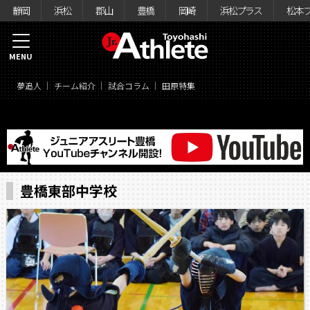
静岡
浜松
郡山
豊橋
岡崎
浜松プラス
松本
MENU
夢追人
チーム紹介
試合コラム
田原特集
豊橋東部中学校