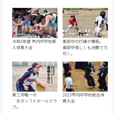
令和5年度 市内中学校新
東部中の打線が爆発。
人体育大会
南部中惜しくも決勝で力
尽く。
東三河唯一の
2023市内中学校総合体
女子ソフトボールクラ
育大会
ブ。