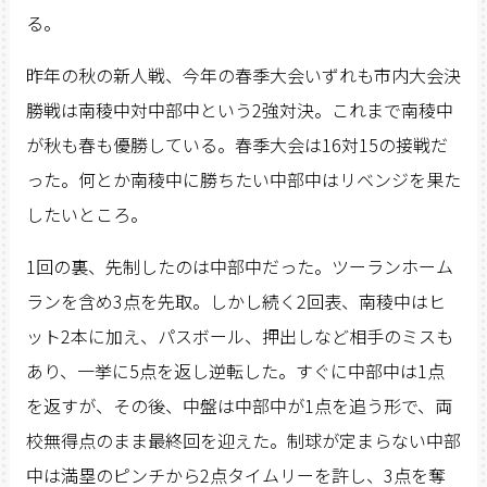
る。
昨年の秋の新人戦、今年の春季大会いずれも市内大会決
勝戦は南稜中対中部中という2強対決。これまで南稜中
が秋も春も優勝している。春季大会は16対15の接戦だ
った。何とか南稜中に勝ちたい中部中はリベンジを果た
したいところ。
1回の裏、先制したのは中部中だった。ツーランホーム
ランを含め3点を先取。しかし続く2回表、南稜中はヒ
ット2本に加え、パスボール、押出しなど相手のミスも
あり、一挙に5点を返し逆転した。すぐに中部中は1点
を返すが、その後、中盤は中部中が1点を追う形で、両
校無得点のまま最終回を迎えた。制球が定まらない中部
中は満塁のピンチから2点タイムリーを許し、3点を奪