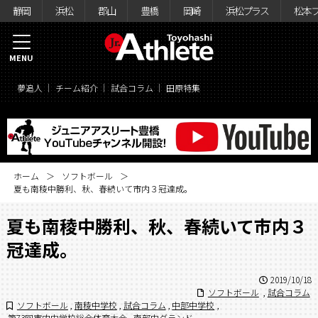
静岡
浜松
郡山
豊橋
岡崎
浜松プラス
松本
MENU
夢追人
チーム紹介
試合コラム
田原特集
ホーム
ソフトボール
夏も南稜中勝利、秋、春続いて市内３冠達成。
夏も南稜中勝利、秋、春続いて市内３
冠達成。
2019/10/18
ソフトボール
,
試合コラム
ソフトボール
,
南稜中学校
,
試合コラム
,
中部中学校
,
第73回市内中学校総合体育大会
,
南部中グランド