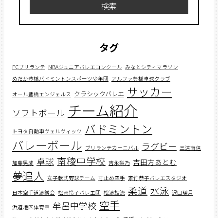
検索
タグ
FCブリランテ
NBAジュニアバレエコンクール
みなとシティマラソン
めだか豊橋バドミントンスポーツ少年団
アルファ豊橋卓球クラブ
サッカー
クラシックバレエ
オール豊橋エンジェルス
チーム紹介
ソフトボール
バドミントン
トヨタ自動車ヴェルヴィッツ
バレーボール
ラグビー
ブリランテカーニバル
三遠南信
南稜中学校
卓球
吉田方あとむ
加藤晃成
吉永梨乃
夢追人
女子軟式野球チーム
寸止め空手
斎竹恭子バレエスタジオ
柔道
水泳
日本空手道濤誠会
松岡怜子バレエ団
松濤館流
沢口璃月
空手
牟呂中学校
浜道地区体育館