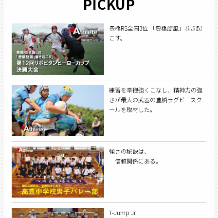
PICKUP
豊橋RS全国3位 「豊橋旋風」巻き起
こす。
練習を辛抱強くこなし、精神力の強
さが最大の武器の豊橋ラグビースク
ールを取材した。
強さの秘訣は、
信頼関係にある。
T-Jump Jr.