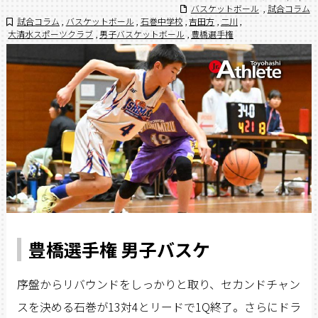
バスケットボール
,
試合コラム
試合コラム
,
バスケットボール
,
石巻中学校
,
吉田方
,
二川
,
大清水スポーツクラブ
,
男子バスケットボール
,
豊橋選手権
豊橋選手権 男子バスケ
序盤からリバウンドをしっかりと取り、セカンドチャン
スを決める石巻が13対4とリードで1Q終了。さらにドラ