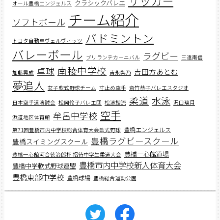
サッカー
クラシックバレエ
オール豊橋エンジェルス
チーム紹介
ソフトボール
バドミントン
トヨタ自動車ヴェルヴィッツ
バレーボール
ラグビー
ブリランテカーニバル
三遠南信
南稜中学校
卓球
吉田方あとむ
加藤晃成
吉永梨乃
夢追人
女子軟式野球チーム
寸止め空手
斎竹恭子バレエスタジオ
柔道
水泳
日本空手道濤誠会
松岡怜子バレエ団
松濤館流
沢口璃月
空手
牟呂中学校
浜道地区体育館
豊橋エンジェルス
第71回豊橋市内中学校総合体育大会軟式野球
豊橋ラグビースクール
豊橋スイミングスクール
豊橋一心館道場
豊橋一心館河合徳治郎杯 招待中学生柔道大会
豊橋市内中学校新人体育大会
豊橋中学軟式野球連盟
豊橋東部中学校
豊橋球場
豊橋総合運動公園