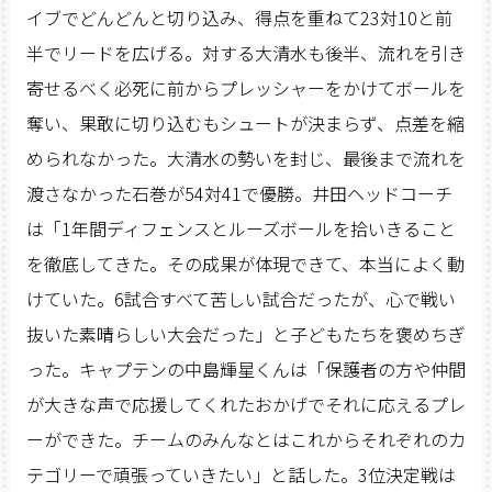
イブでどんどんと切り込み、得点を重ねて23対10と前
半でリードを広げる。対する大清水も後半、流れを引き
寄せるべく必死に前からプレッシャーをかけてボールを
奪い、果敢に切り込むもシュートが決まらず、点差を縮
められなかった。大清水の勢いを封じ、最後まで流れを
渡さなかった石巻が54対41で優勝。井田ヘッドコーチ
は「1年間ディフェンスとルーズボールを拾いきること
を徹底してきた。その成果が体現できて、本当によく動
けていた。6試合すべて苦しい試合だったが、心で戦い
抜いた素晴らしい大会だった」と子どもたちを褒めちぎ
った。キャプテンの中島輝星くんは「保護者の方や仲間
が大きな声で応援してくれたおかげでそれに応えるプレ
ーができた。チームのみんなとはこれからそれぞれのカ
テゴリーで頑張っていきたい」と話した。3位決定戦は