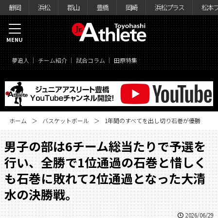
静岡
浜松
郡山
豊橋
岡崎
浜松プラス
松本
MENU
夢追人
チーム紹介
試合コラム
田原特集
ホーム
バスケットボール
1年間のすべてを出し切り石巻が優勝
男子の部は6チーム総当たりで予選を
行い、全勝で1位通過の石巻と惜しく
も石巻に敗れて2位通過となった大清
水の決勝戦。
2026/06/29