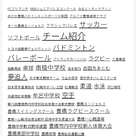
FCブリランテ
NBAジュニアバレエコンクール
みなとシティマラソン
めだか豊橋バドミントンスポーツ少年団
アルファ豊橋卓球クラブ
サッカー
クラシックバレエ
オール豊橋エンジェルス
チーム紹介
ソフトボール
バドミントン
トヨタ自動車ヴェルヴィッツ
バレーボール
ラグビー
ブリランテカーニバル
三遠南信
南稜中学校
卓球
吉田方あとむ
加藤晃成
吉永梨乃
夢追人
女子軟式野球チーム
寸止め空手
斎竹恭子バレエスタジオ
柔道
水泳
日本空手道濤誠会
松岡怜子バレエ団
松濤館流
沢口璃月
空手
牟呂中学校
浜道地区体育館
豊橋エンジェルス
第71回豊橋市内中学校総合体育大会軟式野球
豊橋ラグビースクール
豊橋スイミングスクール
豊橋一心館道場
豊橋一心館河合徳治郎杯 招待中学生柔道大会
豊橋市内中学校新人体育大会
豊橋中学軟式野球連盟
豊橋東部中学校
豊橋球場
豊橋総合運動公園