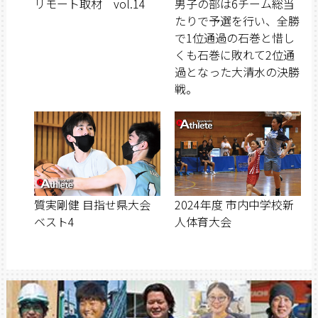
リモート取材 vol.14
男子の部は6チーム総当
たりで予選を行い、全勝
で1位通過の石巻と惜し
くも石巻に敗れて2位通
過となった大清水の決勝
戦。
質実剛健 目指せ県大会
2024年度 市内中学校新
ベスト4
人体育大会