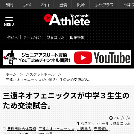
静岡
浜松
郡山
豊橋
岡崎
浜松プラス
松本
MENU
夢追人
チーム紹介
試合コラム
田原特集
ホーム
バスケットボール
三遠ネオフェニックスが中学３生生のため交流試合。
三遠ネオフェニックスが中学３生生の
ため交流試合。
2020/10/28
バスケットボール
,
試合コラム
豊橋市総合体育館
,
三遠ネオフェニックス
,
川嶋勇人
,
寺園脩斗
,
フェニックスカップ
,
岡田慎吾