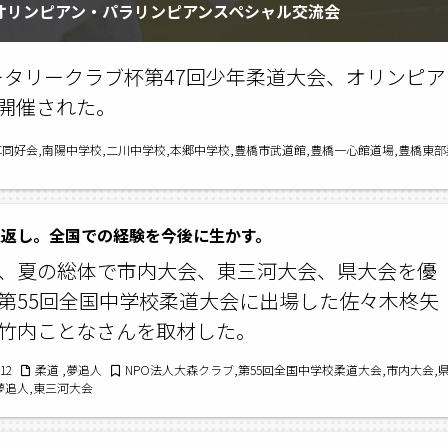
 オリンピアン・パラリンピアンスペシャル交流会
ロータリークラブ杯第47回少年柔道大会、オリンピア
開催された。
同好会,南陽中学校,二川中学校,本郷中学校,豊橋市武道館,豊橋一心館道場,豊橋東
恩返し。全国での経験を今後に生かす。
、夏の総体で市内大会、東三河大会、県大会を優
第55回全国中学校柔道大会に出場した佐々木柊矢
竹内ことなさんを取材した。
/12
柔道 ,夢追人
NPO法人大森クラブ,第55回全国中学校柔道大会,市内大会,
夢追人,東三河大会