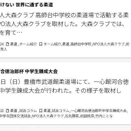
けない 世界に通ずる柔道
法人大森クラブ 高師台中学校の柔道場で活動する柔
PO法人大森クラブを取材した。大森クラブでは、
を育て…
/24
柔道 ,チーム紹介
チーム紹介,柔道,高師台中学校,NPO法人大森クラブ,前
内秀人
合徳治郎杯 中学生錬成大会
25日（日）豊橋市武道館柔道場にて、一心館河合徳
中学生錬成大会が行われた。その様子を取材し
/18
柔道 ,試合コラム
柔道,試合コラム,一心館河合徳治郎杯中学生錬成大会,
中学生団体交流試合,NPO法人大森クラブ,石丸陽菜,前田桃空,竹内ことな