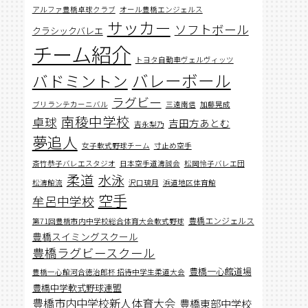
アルファ豊橋卓球クラブ
オール豊橋エンジェルス
サッカー
ソフトボール
クラシックバレエ
チーム紹介
トヨタ自動車ヴェルヴィッツ
バレーボール
バドミントン
ラグビー
ブリランテカーニバル
三遠南信
加藤晃成
南稜中学校
卓球
吉田方あとむ
吉永梨乃
夢追人
女子軟式野球チーム
寸止め空手
斎竹恭子バレエスタジオ
日本空手道濤誠会
松岡怜子バレエ団
柔道
水泳
松濤館流
沢口璃月
浜道地区体育館
空手
牟呂中学校
豊橋エンジェルス
第71回豊橋市内中学校総合体育大会軟式野球
豊橋スイミングスクール
豊橋ラグビースクール
豊橋一心館道場
豊橋一心館河合徳治郎杯 招待中学生柔道大会
豊橋中学軟式野球連盟
豊橋市内中学校新人体育大会
豊橋東部中学校