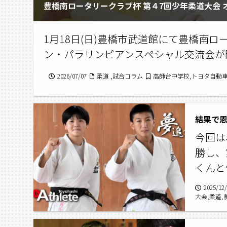
豊橋南ロータリークラブ杯 第４7回少年柔道大会
1月18日(日)豊橋市武道館にて豊橋南
ン・パラリンピアンスペシャル交流会が
2026/07/07
柔道 ,試合コラム
高師台中学校,トヨタ自動車
結果で
今回は
勝し、
くんと
2025/12
大会,柔道,