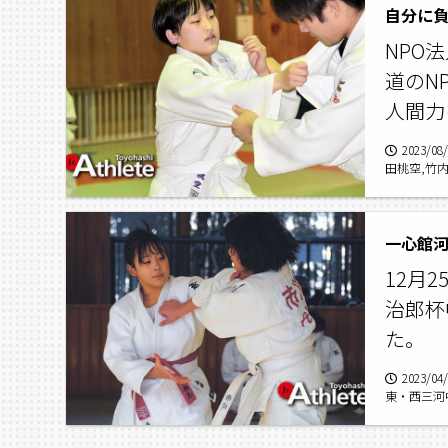
自分に負
NPO
道のN
人間力
2023/08
田桃空,竹
一心館河
12月
治郎杯
た。
2023/04
東・西三河