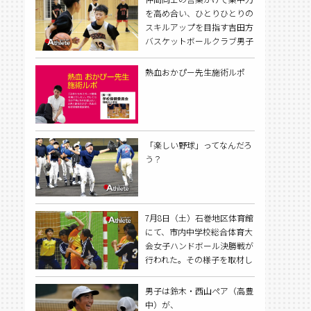
を高め合い、ひとりひとりの
スキルアップを目指す吉田方
バスケットボールクラブ男子
を取材した。
熱血おかぴー先生施術ルポ
「楽しい野球」ってなんだろ
う？
7月8日（土）石巻地区体育館
にて、市内中学校総合体育大
会女子ハンドボール決勝戦が
行われた。その様子を取材し
た。
男子は鈴木・西山ペア（高豊
中）が、