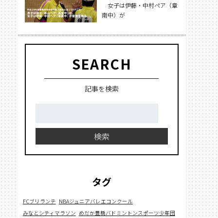
女子は伊藤・中村ペア（章
南中）が
優勝を飾る。
SEARCH
記事を検索
検
索:
検索
タグ
FCブリランテ
NBAジュニアバレエコンクール
みなとシティマラソン
めだか豊橋バドミントンスポーツ少年団