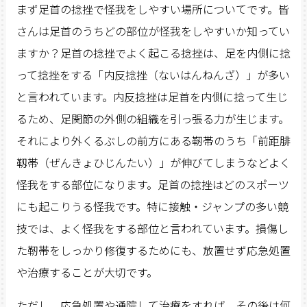
まず足首の捻挫で怪我をしやすい場所についてです。皆
さんは足首のうちどの部位が怪我をしやすいか知ってい
ますか？足首の捻挫でよく起こる捻挫は、足を内側に捻
って捻挫をする「内反捻挫（ないはんねんざ）」が多い
と言われています。内反捻挫は足首を内側に捻って生じ
るため、足関節の外側の組織を引っ張る力が生じます。
それにより外くるぶしの前方にある靭帯のうち「前距腓
靱帯（ぜんきょひじんたい）」が伸びてしまうなどよく
怪我をする部位になります。足首の捻挫はどのスポーツ
にも起こりうる怪我です。特に接触・ジャンプの多い競
技では、よく怪我をする部位と言われています。損傷し
た靭帯をしっかり修復するためにも、放置せず応急処置
や治療することが大切です。
ただし、応急処置や通院して治療をすれば、その後は何