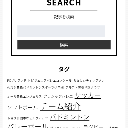
SEARCH
記事を検索
検
索:
検索
タグ
FCブリランテ
NBAジュニアバレエコンクール
みなとシティマラソン
めだか豊橋バドミントンスポーツ少年団
アルファ豊橋卓球クラブ
サッカー
クラシックバレエ
オール豊橋エンジェルス
チーム紹介
ソフトボール
バドミントン
トヨタ自動車ヴェルヴィッツ
バレーボール
ラグビー
ブリランテカーニバル
三遠南信