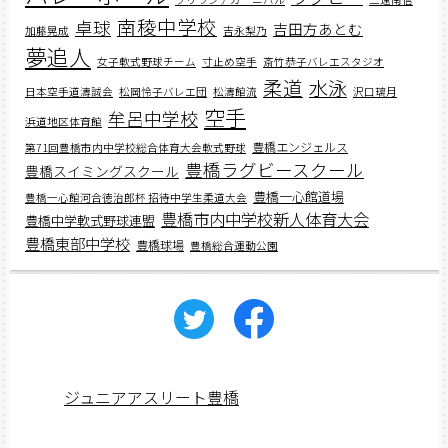
南稜中学校
卓球
吉田方あとむ
加藤晃成
吉永梨乃
夢追人
女子軟式野球チーム
寸止め空手
斎竹恭子バレエスタジオ
柔道
水泳
日本空手道濤誠会
松岡怜子バレエ団
松濤館流
沢口璃月
空手
牟呂中学校
浜道地区体育館
豊橋エンジェルス
第71回豊橋市内中学校総合体育大会軟式野球
豊橋ラグビースクール
豊橋スイミングスクール
豊橋一心館道場
豊橋一心館河合徳治郎杯 招待中学生柔道大会
豊橋市内中学校新人体育大会
豊橋中学軟式野球連盟
豊橋東部中学校
豊橋球場
豊橋総合運動公園
ジュニアアスリート豊橋