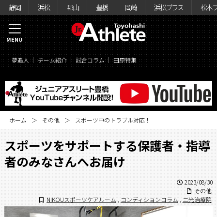
静岡
浜松
郡山
豊橋
岡崎
浜松プラス
松本
MENU
夢追人
チーム紹介
試合コラム
田原特集
ホーム
その他
スポーツ中のトラブル対応！
スポーツをサポートする保護者・指導
者のみなさんへお届け
2023/08/30
その他
NIKOUスポーツケアルーム
,
コンディションコラム
,
二光治療院