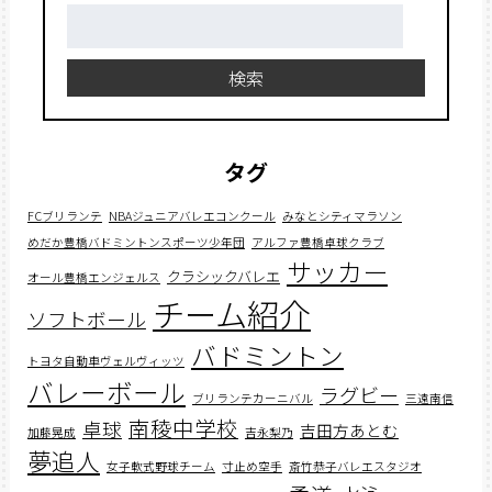
検
索:
検索
タグ
FCブリランテ
NBAジュニアバレエコンクール
みなとシティマラソン
めだか豊橋バドミントンスポーツ少年団
アルファ豊橋卓球クラブ
サッカー
クラシックバレエ
オール豊橋エンジェルス
チーム紹介
ソフトボール
バドミントン
トヨタ自動車ヴェルヴィッツ
バレーボール
ラグビー
ブリランテカーニバル
三遠南信
南稜中学校
卓球
吉田方あとむ
加藤晃成
吉永梨乃
夢追人
女子軟式野球チーム
寸止め空手
斎竹恭子バレエスタジオ