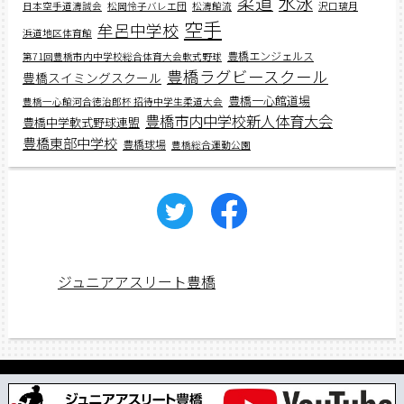
柔道
水泳
日本空手道濤誠会
松岡怜子バレエ団
松濤館流
沢口璃月
空手
牟呂中学校
浜道地区体育館
豊橋エンジェルス
第71回豊橋市内中学校総合体育大会軟式野球
豊橋ラグビースクール
豊橋スイミングスクール
豊橋一心館道場
豊橋一心館河合徳治郎杯 招待中学生柔道大会
豊橋市内中学校新人体育大会
豊橋中学軟式野球連盟
豊橋東部中学校
豊橋球場
豊橋総合運動公園
ジュニアアスリート豊橋