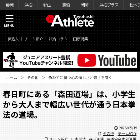
静岡
浜松
郡山
豊橋
岡崎
浜松プラス
松本
MENU
夢追人
チーム紹介
試合コラム
田原特集
ホーム
その他
争わずに勝つ心の優しさと強さを磨く
春日町にある「森田道場」は、小学生
から大人まで幅広い世代が通う日本拳
法の道場。
2026/05/19
その他
,
チーム紹介
チーム紹介
,
日本拳法
,
森田道場
,
豊橋協会東部道場