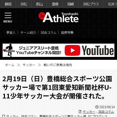
静岡
浜松
郡山
豊橋
岡崎
浜松プラス
松本
MENU
夢追人
チーム紹介
試合コラム
田原特集
ホーム
サッカー
戦いのご褒美は焼肉
2月19日（日）豊橋総合スポーツ公園
サッカー場で第1回東愛知新聞社杯U-
11少年サッカー大会が開催された。
2023/06/14
サッカー
,
試合コラム
サッカー
,
試合コラム
,
豊橋総合スポーツ公園サッカー場
,
FCプログレス
,