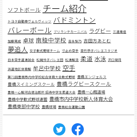
チーム紹介
ソフトボール
バドミントン
トヨタ自動車ヴェルヴィッツ
バレーボール
ラグビー
ブリランテカーニバル
三遠南信
南稜中学校
卓球
吉田方あとむ
加藤晃成
吉永梨乃
夢追人
女子軟式野球チーム
寸止め空手
斎竹恭子バレエスタジオ
柔道
水泳
日本空手道濤誠会
松岡怜子バレエ団
松濤館流
沢口璃月
空手
牟呂中学校
浜道地区体育館
豊橋エンジェルス
第71回豊橋市内中学校総合体育大会軟式野球
豊橋ラグビースクール
豊橋スイミングスクール
豊橋一心館道場
豊橋一心館河合徳治郎杯 招待中学生柔道大会
豊橋市内中学校新人体育大会
豊橋中学軟式野球連盟
豊橋東部中学校
豊橋球場
豊橋総合運動公園