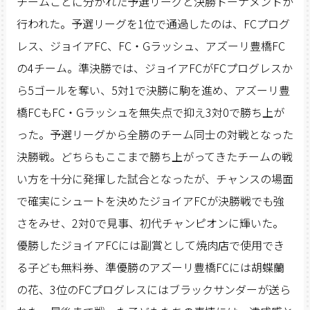
チームごとに分かれた予選リーグと決勝トーナメントが
行われた。予選リーグを1位で通過したのは、FCプログ
レス、ジョイアFC、FC・Gラッシュ、アズーリ豊橋FC
の4チーム。準決勝では、ジョイアFCがFCプログレスか
ら5ゴールを奪い、5対1で決勝に駒を進め、アズーリ豊
橋FCもFC・Gラッシュを無失点で抑え3対0で勝ち上が
った。予選リーグから全勝のチーム同士の対戦となった
決勝戦。どちらもここまで勝ち上がってきたチームの戦
い方を十分に発揮した試合となったが、チャンスの場面
で確実にシュートを決めたジョイアFCが決勝戦でも強
さをみせ、2対0で見事、初代チャンピオンに輝いた。
優勝したジョイアFCには副賞として焼肉店で使用でき
る子ども無料券、準優勝のアズーリ豊橋FCには胡蝶蘭
の花、3位のFCプログレスにはブラックサンダーが送ら